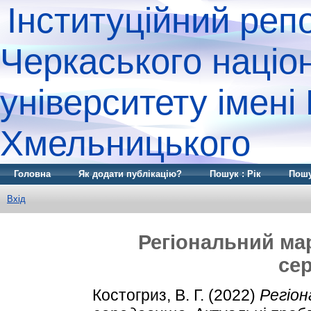
Інституційний реп
Черкаського націо
університету імені
Хмельницького
Головна
Як додати публікацію?
Пошук : Рік
Пошу
Вхід
Регіональний мар
се
Костогриз, В. Г.
(2022)
Регіон