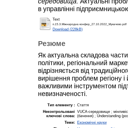
середовища.
Актуальні пробл
в управлінні підприємницькою
Text
п.15.3.Міжнародна конфер_27.10.2022_Мукачево.pdf
Download (228kB)
Резюме
Як актуальна складова части
політики, регіональний мар
відрізняється від традиційно
вирішення проблем регіону і 
важливими інструментом підт
невизначеності.
Тип елементу :
Стаття
Неконтрольовані
VUCA-середовище ; мінливість
ключові слова:
(бачення) ; Understanding (розу
Теми:
Економічні науки