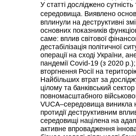
У статті досліджено сутність
середовища. Виявлено основ
вплинули на деструктивні зм
основних показників функціон
саме: вплив світової фінансо
дестабілізація політичної си
операції на сході України, ан
пандемії Covid-19 (з 2020 р.
вторгнення Росії на територію
Найбільших втрат за дослідж
цілому та банківський секто
повномасштабного військовог
VUCA–середовища виникла не
протидії деструктивним впли
середовищі націлена на адап
активне впровадження інновац