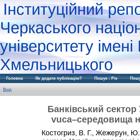
Інституційний реп
Черкаського націо
університету імені
Хмельницького
Головна
Як додати публікацію?
Пошук : Рік
Пошу
Вхід
Банківський сектор 
vuca–середовища н
Костогриз, В. Г.
,
Жежерун, Ю.