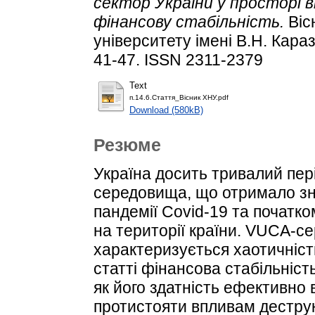
сектор України у просторі 
фінансову стабільність.
Віс
університету імені В.Н. Кара
41-47. ISSN 2311-2379
Text
п.14.6.Стаття_Вісник ХНУ.pdf
Download (580kB)
Резюме
Україна досить тривалий пер
середовища, що отримало зн
пандемії Covid-19 та початк
на території країни. VUCA-се
характеризується хаотичніст
статті фінансова стабільніст
як його здатність ефективно 
протистояти впливам дестру