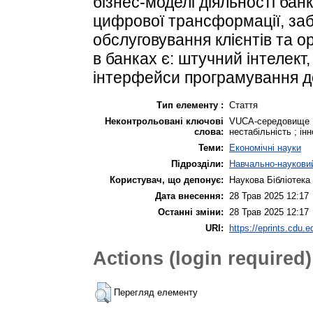
бізнес-моделі діяльності бан
цифрової трансформації, заб
обслуговування клієнтів та ор
в банках є: штучний інтелект, 
інтерфейси програмування д
Тип елементу :
Стаття
Неконтрольовані ключові
VUCA-середовище ; 
слова:
нестабільність ; інн
Теми:
Економічні науки
Підрозділи:
Навчально-науковий
Користувач, що депонує:
Наукова Бібліотека
Дата внесення:
28 Трав 2025 12:17
Останні зміни:
28 Трав 2025 12:17
URI:
https://eprints.cdu.e
Actions (login required)
Перегляд елементу