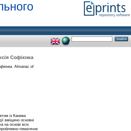
льного
ксія Софієнка
фієнка.
Almanac of
етом із Канева
дії вміщено основні
а на основі всіх
, проблемно-тематичне