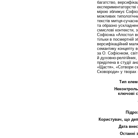
багатство, версифіка
експериментаторстві п
мірою зближує Софієн
можливих типологічни
текстів митця-сучасн
та образно ускладнен
смислові контексти, з
Софієнка «Апостол вол
тільки в посмертній з
версифікаційний малюн
семантику концепту во
за О. Софієнком, сві
й духовно-релігійних
приділена в студії ан
«Щастя», «Сотвори себ
Сковороди» у творах 
Тип елем
Неконтроль
ключові с
Підро
Користувач, що деп
Дата внес
Останні 