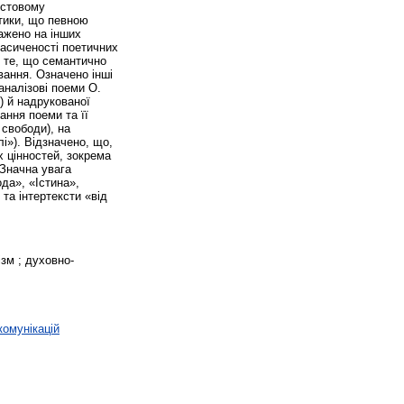
істовому
стики, що певною
ажено на інших
насиченості поетичних
й те, що семантично
вання. Означено інші
аналізові поеми О.
) й надрукованої
ання поеми та її
 свободи), на
лі»). Відзначено, що,
х цінностей, зокрема
 Значна увага
ода», «Істина»,
 та інтертексти «від
ізм ; духовно-
комунікацій