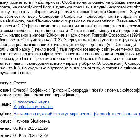
ційну розмаїтість і майстерність. Особливо наголошено на формально-зм
оета, на своєрідності його візуальної поезії як відлунні барокової стилі
кову творчість Із бароковими рисами у творах Григорія Сковороди. Заув
х збіжностях творів Сковороди й Софієнка – філософічності й виразній 
ика біблійною, релігійно-духовною образністю та символікою. Зазначено 
а поезія О. Софієнка вимагає активної читацької співпраці та співпережи
окрема стильові, творів цього поета. У статті найбільше уваги приділено 
і», написаної з нагоди 200-річчя з часу смерті Григорія Сковороди (1994
бірці поета «Співуча кров» (2013). Звернута детальна увага на структурув
ок, на реалізацію в ній ключової ідеї твору – ідеї волі (у Г. Сковороди –
лі у світі хаосу («пекло волі») та в гармонізованому світі («безмежжя во
това гармонія значною мірою реалізовується сповідуванням гуманістични
, через ідею Бога. Простежено еволюцію образності й тональності поеми.
алізові інших «сковородинівських» віршів у збірках О. Софієнка («Сковор
е» та ін.), на художньо відтворену в них семантику, а також на епіграми
сучасного поета.
енту :
Стаття
овані
Олексій Софієнко ; Григорій Сковорода ; поезія ; поема ; філософ
лова:
релігійна семантика, версифікація.
Філософські науки
Теми:
Українська філологія
зділи:
Навчально-науковий інститут української філології та соціальних 
онує:
Наукова Бібліотека
ення:
01 Квіт 2025 12:29
зміни:
01 Квіт 2025 12:29