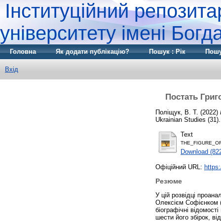
Інституційний репозита
університету імені Бог
Головна
Як додати публікацію?
Пошук : Рік
Пошу
Вхід
Постать Григ
Поліщук, В. Т.
(2022)
Ukrainian Studies (31)
Text
THE_FIGURE_O
Download (82
Офіційний URL:
https
Резюме
У цій розвідці проан
Олексієм Софієнком (
біографічні відомост
шести його збірок, в