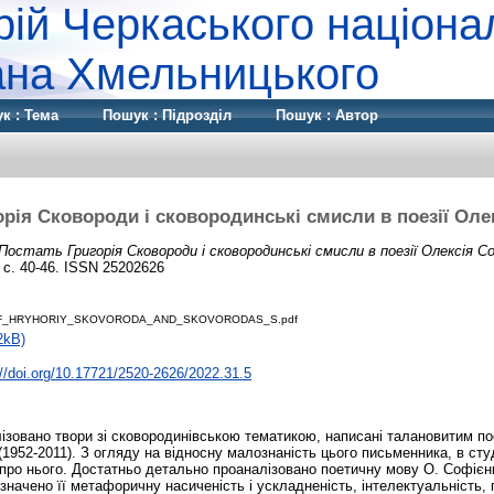
рій Черкаського націона
дана Хмельницького
к : Тема
Пошук : Підрозділ
Пошук : Автор
орія Сковороди і сковородинські смисли в поезії Оле
Постать Григорія Сковороди і сковородинські смисли в поезії Олексія Со
. с. 40-46. ISSN 25202626
F_HRYHORIY_SKOVORODA_AND_SKOVORODAS_S.pdf
2kB)
://doi.org/10.17721/2520-2626/2022.31.5
алізовано твори зі сковородинівською тематикою, написані талановитим по
1952-2011). З огляду на відносну малознаність цього письменника, в сту
і про нього. Достатньо детально проаналізовано поетичну мову О. Софієнк
ідзначено її метафоричну насиченість і ускладненість, інтелектуальність