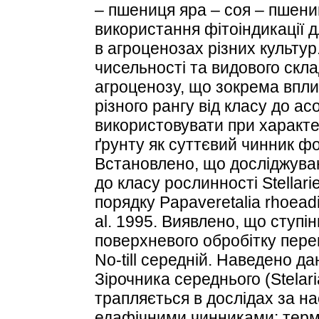
– пшениця яра – соя – пшени
використання фітоіндикації д
в агроценозах різних культур
чисельності та видового скл
агроценозу, що зокрема впли
різного рангу від класу до ас
використовувати при характе
ґрунту як суттєвий чинник ф
Встановлено, що досліджуван
до класу рослинності Stellarie
порядку Papaveretalia rhoeadi
al. 1995. Виявлено, що ступін
поверхневого обробітку пере
No-till середній. Наведено да
Зірочника середнього (Stelari
трапляється в дослідах за н
едафічними чинниками: тер