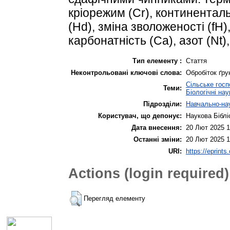
кріорежим (Cr), континентал
(Hd), зміна зволоженості (fH),
карбонатність (Ca), азот (Nt),
Тип елементу :
Стаття
Неконтрольовані ключові слова:
Обробіток ґрун
Сільське гос
Теми:
Біологічні нау
Підрозділи:
Навчально-нау
Користувач, що депонує:
Наукова Біблі
Дата внесення:
20 Лют 2025 1
Останні зміни:
20 Лют 2025 1
URI:
https://eprints
Actions (login required)
Перегляд елементу