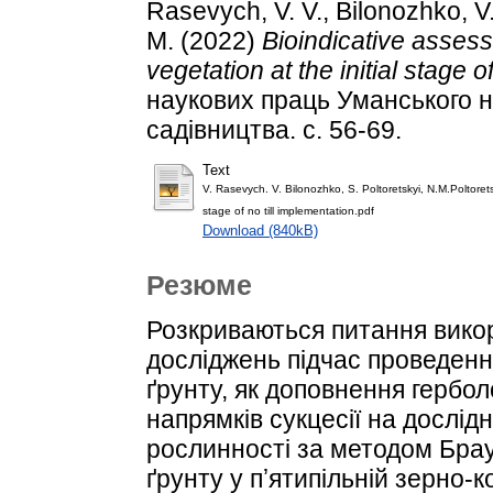
Rasevych, V. V.
,
Bilonozhko, V.
M.
(2022)
Bioindicative assess
vegetation at the initial stage o
наукових праць Уманського н
садівництва. с. 56-69.
Text
V. Rasevych. V. Bilonozhko, S. Poltoretskyi, N.M.Poltorets
stage of no till implementation.pdf
Download (840kB)
Резюме
Розкриваються питання вико
досліджень підчас проведення
ґрунту, як доповнення гербол
напрямків сукцесії на дослі
рослинності за методом Брау
ґрунту у пʼятипільній зерно-к