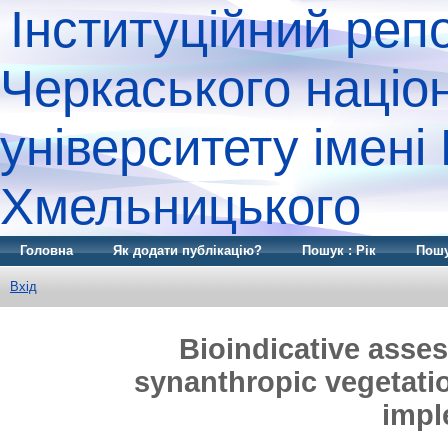
Інституційний реп
Черкаського націо
університету імені
Хмельницького
Головна
Як додати публікацію?
Пошук : Рік
Пошу
Вхід
Bioindicative asses
synanthropic vegetation 
impl