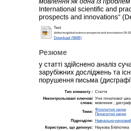
мовлення як одна із проблем
International scientific and pr
prospects and innovations” (D
Text
zbirka-tezglobal-science-prospects-and-innovations-28-3
Download (9MB)
Резюме
у статті здійснено аналіз суч
зарубіжних досліджень та іс
порушення письма (дисграфії)
Тип елементу :
Стаття
Неконтрольовані ключові
Учні початкової шко
слова:
мовлення ; дисграф
Філологічні науки
Теми:
Педагогічні науки
Підрозділи:
Навчально-науковий 
Користувач, що депонує:
Наукова Бібліотека