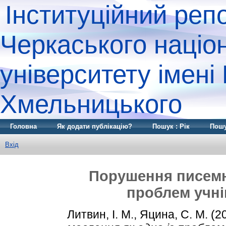
Інституційний реп
Черкаського націо
університету імені
Хмельницького
Головна
Як додати публікацію?
Пошук : Рік
Пошу
Вхід
Порушення писемн
проблем учні
Литвин, І. М.
,
Яцина, С. М.
(2