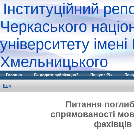
Інституційний реп
Черкаського націо
університету імені
Хмельницького
Головна
Як додати публікацію?
Пошук : Рік
Пошу
Вхід
Питання поглиб
спрямованості мов
фахівців