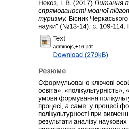
Некоз, І. В.
(2017)
Питання п
спрямованості мовної підго
туризму.
Вісник Черкаського 
науки" (№13-14). с. 109-114.
Text
adminojs,+16.pdf
Download (279kB)
Резюме
Cформульовано ключові особ
освіта», «полікультурність»,
умови формування полікульту
процесі, а саме: у процесі ф
полікультурності при вивченн
результати аналізу наукових