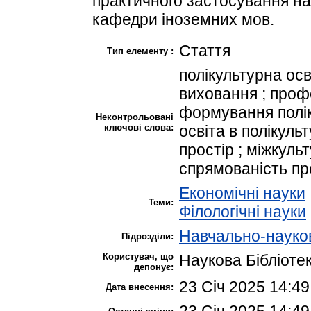
практичного застосування н
кафедри іноземних мов.
Стаття
Тип елементу :
полікультурна осві
виховання ; проф
формування полік
Неконтрольовані
ключові слова:
освіта в полікуль
простір ; міжкуль
спрямованість пр
Економічні науки
Теми:
Філологічні науки
Навчально-науков
Підрозділи:
Користувач, що
Наукова Бібліоте
депонує:
23 Січ 2025 14:49
Дата внесення:
23 Січ 2025 14:49