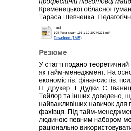
професійній підготовці майб
Кременецької обласної гумані
Тараса Шевченка. Педагогічні
Text
105-Текст статті-193-1-10-20240223.pdf
Download (1MB)
Резюме
У статті подано теоретичний 
як тайм-менеджмент. На осн
економістів, фінансистів, псих
П. Друкер, Т. Дудки, С. Іваниц
Тейлор та інших доведено, 
найважливіших навичок для 
фахівця. Під тайм-менеджме
людиною певним набором мето
раціонально використовувати 