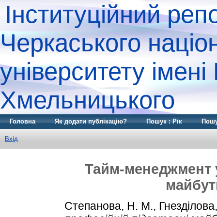
Інституційний реп
Черкаського націо
університету імені
Хмельницького
Головна
Як додати публікацію?
Пошук : Рік
Пошу
Вхід
Тайм-менеджмент у
майбутн
Степанова, Н. М.
,
Гнезділова,