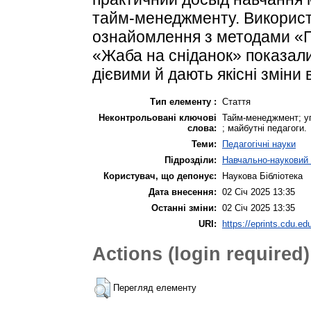
тайм-менеджменту. Використа
ознайомлення з методами «П
«Жаба на сніданок» показали
дієвими й дають якісні зміни
Тип елементу :
Стаття
Неконтрольовані ключові
Тайм-менеджмент; уп
слова:
; майбутні педагоги.
Теми:
Педагогічні науки
Підрозділи:
Навчально-науковий і
Користувач, що депонує:
Наукова Бібліотека
Дата внесення:
02 Січ 2025 13:35
Останні зміни:
02 Січ 2025 13:35
URI:
https://eprints.cdu.ed
Actions (login required)
Перегляд елементу