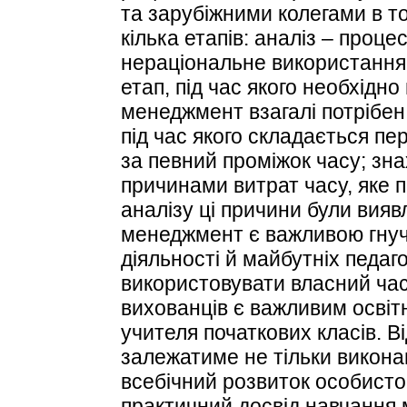
та зарубіжними колегами в 
кілька етапів: аналіз – проц
нераціональне використання 
етап, під час якого необхідно
менеджмент взагалі потрібен
під час якого складається пер
за певний проміжок часу; зн
причинами витрат часу, яке 
аналізу ці причини були виявл
менеджмент є важливою гнуч
діяльності й майбутніх педаг
використовувати власний час,
вихованців є важливим освітн
учителя початкових класів. В
залежатиме не тільки викона
всебічний розвиток особистос
практичний досвід навчання м