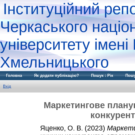
Інституційний реп
Черкаського націо
університету імені
Хмельницького
Головна
Як додати публікацію?
Пошук : Рік
Пошу
Вхід
Маркетингове плану
конкурен
Яценко, О. В.
(2023)
Маркети