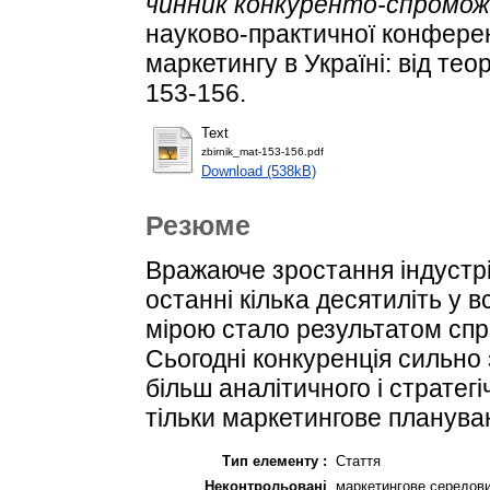
чинник конкуренто-спромож
науково-практичної конферен
маркетингу в Україні: від теор
153-156.
Text
zbirnik_mat-153-156.pdf
Download (538kB)
Резюме
Вражаюче зростання індустрії
останні кілька десятиліть у 
мірою стало результатом спри
Сьогодні конкуренція сильно 
більш аналітичного і стратег
тільки маркетингове планува
Тип елементу :
Стаття
Неконтрольовані
маркетингове середови