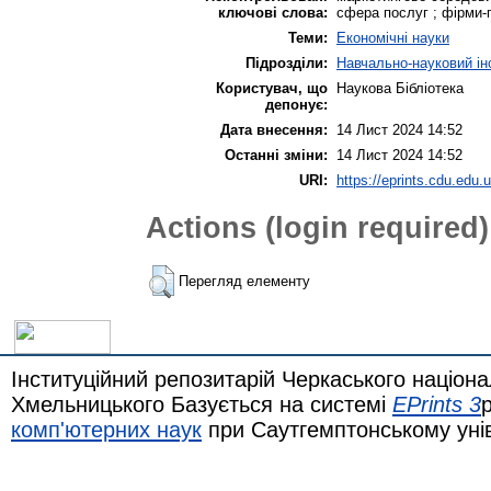
ключові слова:
сфера послуг ; фірми-п
Теми:
Економічні науки
Підрозділи:
Навчально-науковий інс
Користувач, що
Наукова Бібліотека
депонує:
Дата внесення:
14 Лист 2024 14:52
Останні зміни:
14 Лист 2024 14:52
URI:
https://eprints.cdu.edu.u
Actions (login required)
Перегляд елементу
Інституційний репозитарій Черкаського націона
Хмельницького Базується на системі
EPrints 3
комп'ютерних наук
при Саутгемптонському уні