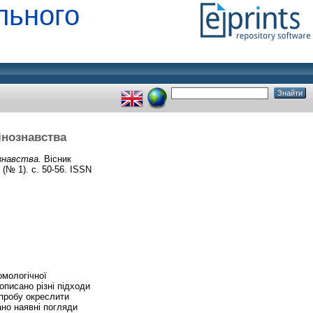
льного
інознавства
знавства.
Вісник
(№ 1). с. 50-56. ISSN
омологічної
описано різні підходи
пробу окреслити
ано наявні погляди