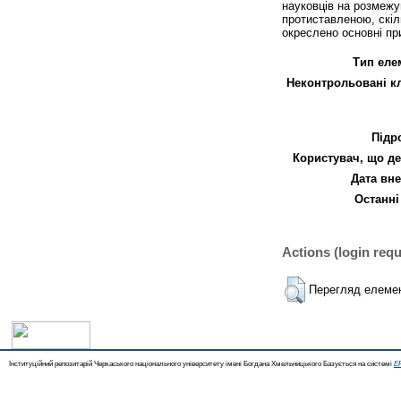
науковців на розмежу
протиставленою, скіль
окреслено основні пр
Тип еле
Неконтрольовані к
Підр
Користувач, що де
Дата вне
Останні
Actions (login requ
Перегляд елеме
Інституційний репозитарій Черкаського національного університету імені Богдана Хмельницького Базується на системі
EP