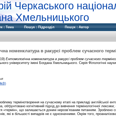
рій Черкаського націона
дана Хмельницького
к : Тема
Пошук : Підрозділ
Пошук : Автор
чна номенклатура в ракурсі проблем сучасного терм
19)
Ентомологічна номенклатура в ракурсі проблем сучасного терміно
ного університету імені Богдана Хмельницького. Серія Філологічні науки 
pdf
9kB)
проблему термінотворення на сучасному етапі на прикладі англійської ент
, обґрунтовано когнітивний підхід до вивчення термінологічної лексики; 
я «термін», що залишається донині нерозв’язаним питанням. Зроблено с
нів, які в більшості випадків не є однозначними. Окрім того, проаналізов