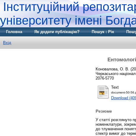
Інституційний репозита
університету імені Бог
Головна
Як додати публікацію?
Пошук : Рік
Пошу
Вхід
Ентомологі
Коновалова, О. В.
(20
Черкаського національ
2076-5770
Text
document-50-56.
Download (40
Резюме
У статті розглянуто 
номенклатури, зокрема
до тлумачення понятт
спектр вимог до термі