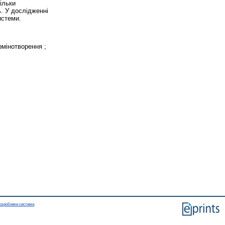
ільки
ь. У дослідженні
истеми.
рмінотворення ;
озробники системи
.