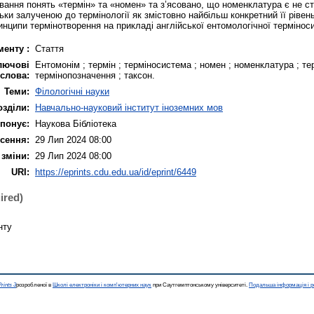
вання понять «термін» та «номен» та з’ясовано, що номенклатура є не ст
ки залученою до термінології як змістовно найбільш конкретний її рівен
инципи термінотворення на прикладі англійської ентомологічної термінос
менту :
Стаття
лючові
Ентомонім ; термін ; терміносистема ; номен ; номенклатура ; те
слова:
термінопозначення ; таксон.
Теми:
Філологічні науки
озділи:
Навчально-науковий інститут іноземних мов
понує:
Наукова Бібліотека
сення:
29 Лип 2024 08:00
 зміни:
29 Лип 2024 08:00
URI:
https://eprints.cdu.edu.ua/id/eprint/6449
ired)
нту
rints 3
розробленої в
Школі електроніки і комп'ютерних наук
при Саутгемптонському університеті.
Подальша інформація і р