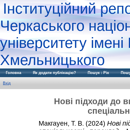
Інституційний реп
Черкаського націо
університету імені
Хмельницького
Головна
Як додати публікацію?
Пошук : Рік
Пошу
Вхід
Нові підходи до 
спеціальн
Макгауен, Т. В.
(2024)
Нові п