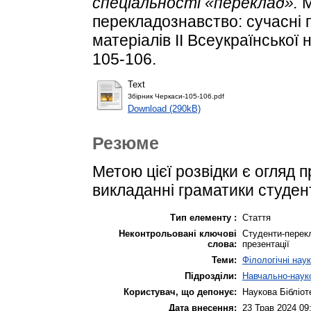
спеціальності «переклад».
М
перекладознавство: сучасні п
матеріалів IІ Всеукраїнської 
105-106.
Text
Збірник Черкаси-105-106.pdf
Download (290kB)
Резюме
Метою цієї розвідки є огляд 
викладанні граматики студе
Тип елементу :
Стаття
Неконтрольовані ключові
Студенти-перекл
слова:
презентації
Теми:
Філологічні нау
Підрозділи:
Навчально-науко
Користувач, що депонує:
Наукова Бібліот
Дата внесення:
23 Трав 2024 09