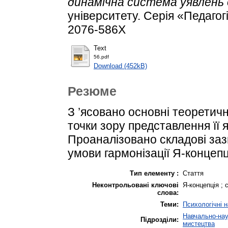
динамічна система уявлень
університету. Серія «Педагогі
2076-586X
Text
56.pdf
Download (452kB)
Резюме
З ’ясовано основні теоретичн
точки зору представлення її 
Проаналізовано складові заз
умови гармонізації Я-концепц
Тип елементу :
Стаття
Неконтрольовані ключові
Я-концепція ; 
слова:
Теми:
Психологічні 
Навчально-наук
Підрозділи:
мистецтва