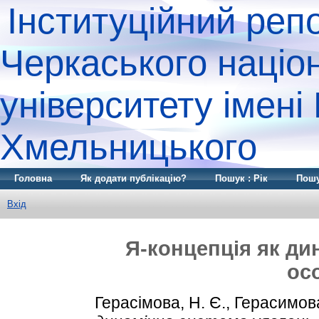
Інституційний реп
Черкаського націо
університету імені
Хмельницького
Головна
Як додати публікацію?
Пошук : Рік
Пошу
Вхід
Я-концепція як ди
ос
Герасімова, Н. Є.
,
Герасимова,