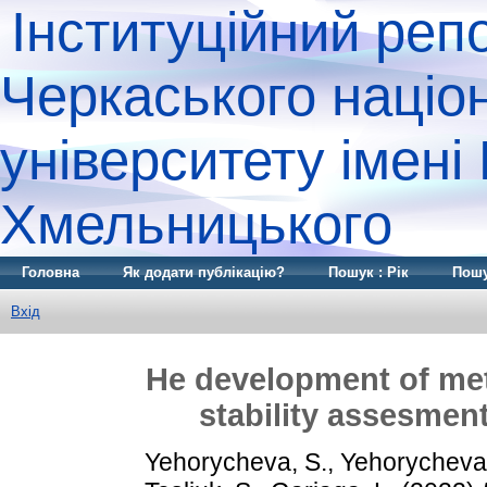
Інституційний реп
Черкаського націо
університету імені
Хмельницького
Головна
Як додати публікацію?
Пошук : Рік
Пошу
Вхід
He development of met
stability assesmen
Yehorycheva, S.
,
Yehorycheva,