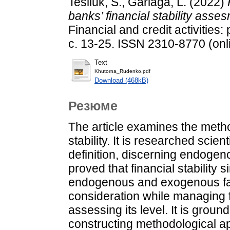
Tesliuk, S.
,
Gariaga, L.
(2022)
banks’ financial stability ass
Financial and credit activities
с. 13-25. ISSN 2310-8770 (onl
Text
Khutorna_Rudenko.pdf
Download (468kB)
Резюме
The article examines the metho
stability. It is researched scient
definition, discerning endoge
proved that financial stability 
endogenous and exogenous fact
consideration while managing fi
assessing its level. It is grou
constructing methodological ap