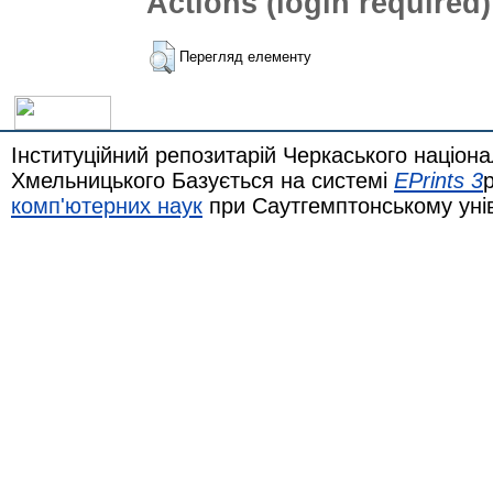
Actions (login required)
Перегляд елементу
Інституційний репозитарій Черкаського націона
Хмельницького Базується на системі
EPrints 3
комп'ютерних наук
при Саутгемптонському уні