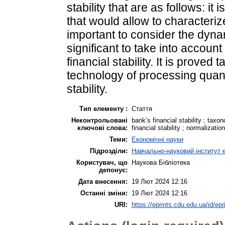
stability that are as follows: it
that would allow to characterize
important to consider the dynamic
significant to take into accoun
financial stability. It is prove
technology of processing quanti
stability.
Тип елементу :
Стаття
Неконтрольовані
bank’s financial stability ; tax
ключові слова:
financial stability ; normalizatio
Теми:
Економічні науки
Підрозділи:
Навчально-науковий інститут е
Користувач, що
Наукова Бібліотека
депонує:
Дата внесення:
19 Лют 2024 12:16
Останні зміни:
19 Лют 2024 12:16
URI:
https://eprints.cdu.edu.ua/id/epr