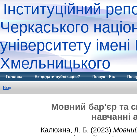
Інституційний реп
Черкаського націо
університету імені
Хмельницького
Головна
Як додати публікацію?
Пошук : Рік
Пошу
Вхід
Мовний бар'єр та 
навчанні 
Калюжна, Л. Б.
(2023)
Мовний