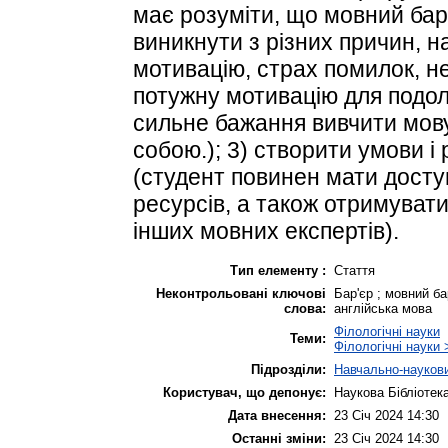
має розуміти, що мовний бар
виникнути з різних причин, 
мотивацію, страх помилок, не
потужну мотивацію для подол
сильне бажання вивчити мову
собою.); 3) створити умови і
(студент повинен мати доступ
ресурсів, а також отримувати
інших мовних експертів).
Тип елементу :
Стаття
Неконтрольовані ключові
Бар'єр ; мовний ба
слова:
англійська мова
Філологічні науки
Теми:
Філологічні науки 
Підрозділи:
Навчально-наукови
Користувач, що депонує:
Наукова Бібліотек
Дата внесення:
23 Січ 2024 14:30
Останні зміни:
23 Січ 2024 14:30