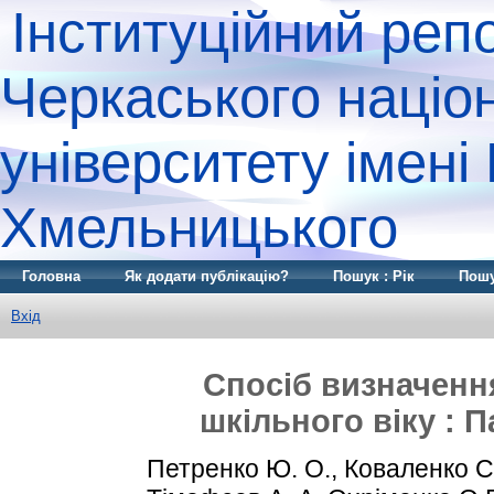
Інституційний реп
Черкаського націо
університету імені
Хмельницького
Головна
Як додати публікацію?
Пошук : Рік
Пошу
Вхід
Спосіб визначення
шкільного віку : П
Петренко Ю. О., Коваленко С