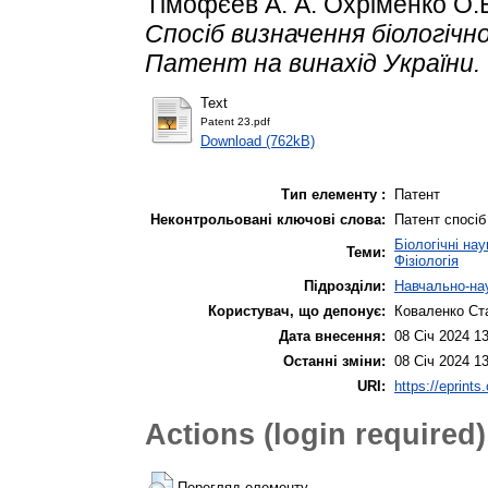
Тімофєев А. А. Охріменко О.В.
Спосіб визначення біологічно
Патент на винахід України.
Text
Patent 23.pdf
Download (762kB)
Тип елементу :
Патент
Неконтрольовані ключові слова:
Патент спосіб 
Біологічні нау
Теми:
Фізіологія
Підрозділи:
Навчально-нау
Користувач, що депонує:
Коваленко Ст
Дата внесення:
08 Січ 2024 1
Останні зміни:
08 Січ 2024 1
URI:
https://eprints
Actions (login required)
Перегляд елементу