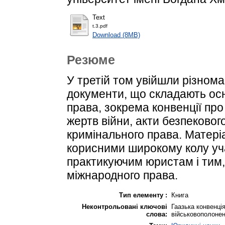
Text
t.3.pdf
Download (8MB)
Резюме
У третій том увійшли різном
документи, що складають осн
права, зокрема конвенції про
жертв війни, акти безпековог
кримінального права. Матеріа
корисними широкому колу уча
практикуючим юристам і тим,
міжнародного права.
Тип елементу :
Книга
Неконтрольовані ключові
Гаазька конвенція
слова:
військовополоне