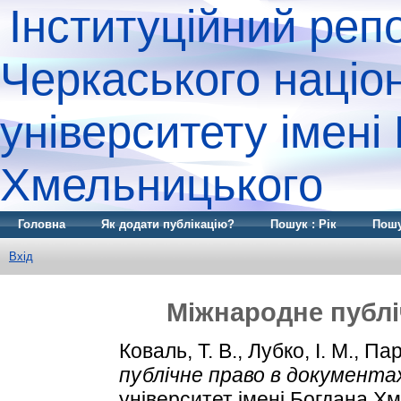
Інституційний реп
Черкаського націо
університету імені
Хмельницького
Головна
Як додати публікацію?
Пошук : Рік
Пошу
Вхід
Міжнародне публі
Коваль, Т. В.
,
Лубко, І. М.
,
Пар
публічне право в документа
університет імені Богдана Хм