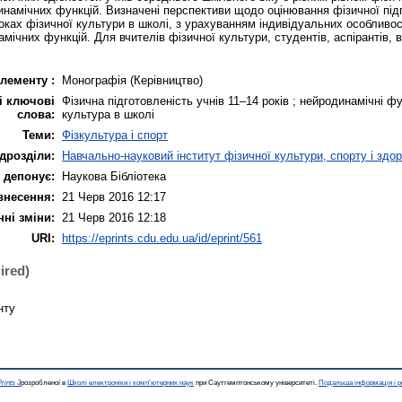
намічних функцій. Визначені перспективи щодо оцінювання фізичної підг
роках фізичної культури в школі, з урахуванням індивідуальних особливо
мічних функцій. Для вчителів фізичної культури, студентів, аспірантів, 
лементу :
Монографія (Керівництво)
і ключові
Фізична підготовленість учнів 11–14 років ; нейродинамічні фу
слова:
культура в школі
Теми:
Фізкультура і спорт
дрозділи:
Навчально-науковий інститут фізичної культури, спорту і здор
 депонує:
Наукова Бібліотека
внесення:
21 Черв 2016 12:17
нні зміни:
21 Черв 2016 12:18
URI:
https://eprints.cdu.edu.ua/id/eprint/561
ired)
нту
rints 3
розробленої в
Школі електроніки і комп'ютерних наук
при Саутгемптонському університеті.
Подальша інформація і р