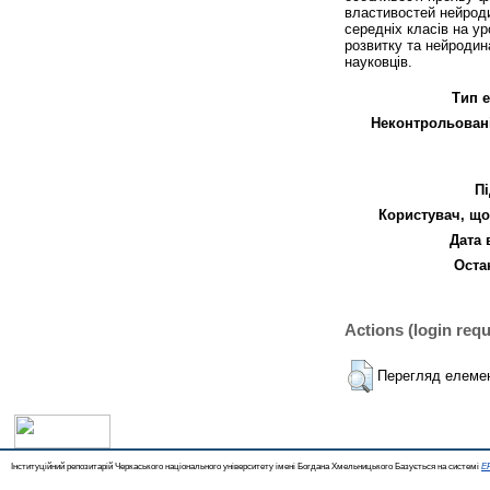
властивостей нейроди
середніх класів на у
розвитку та нейродина
науковців.
Тип е
Неконтрольован
Пі
Користувач, що
Дата 
Оста
Actions (login requ
Перегляд елеме
Інституційний репозитарій Черкаського національного університету імені Богдана Хмельницького Базується на системі
EP