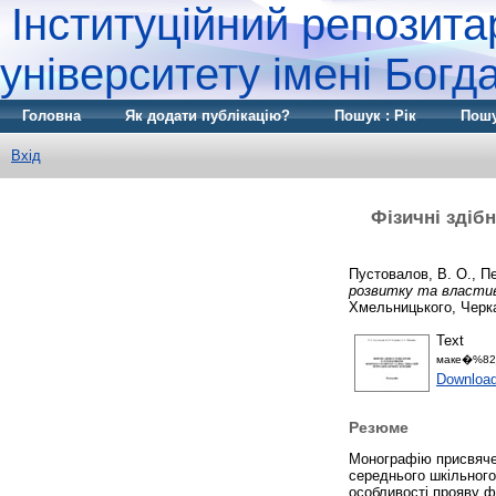
Інституційний репозита
університету імені Бог
Головна
Як додати публікацію?
Пошук : Рік
Пошу
Вхід
Фізичні здібн
Пустовалов, В. О.
,
Пе
розвитку та властив
Хмельницького, Черк
Text
маке�%82
Downloa
Резюме
Монографію присвячен
середнього шкільного
особливості прояву фі