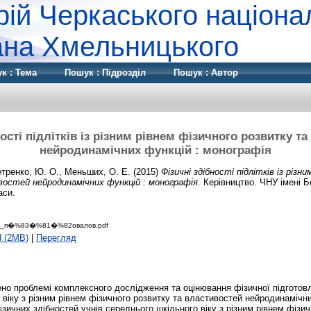
рій Черкаського націона
дана Хмельницького
к : Тема
Пошук : Підрозділ
Пошук : Автор
ості підлітків із різним рівнем фізичного розвитку т
нейродинамічних функцій : монографія
тренко, Ю. О.
,
Меньших, О. Е.
(2015)
Фізичні здібності підлітків із різн
остей нейродинамічних функцій : монографія.
Керівництво. ЧНУ імені Б
аси.
_п�%83�%81�%82овалов.pdf
d (2MB)
|
Перегляд
о проблемі комплексного дослідження та оцінювання фізичної підготовл
 віку з різним рівнем фізичного розвитку та властивостей нейродинамічн
зичних здібностей учнів середнього шкільного віку з різним рівнем фізич