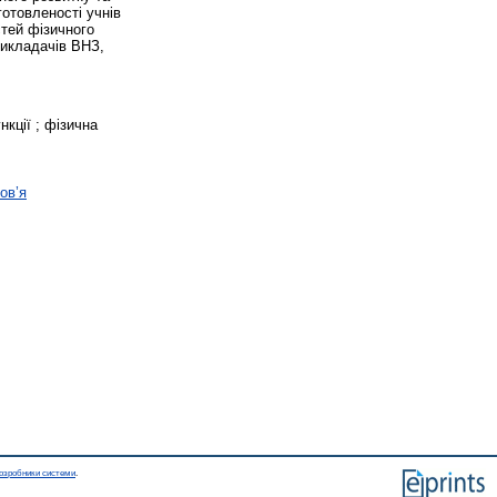
отовленості учнів
стей фізичного
викладачів ВНЗ,
нкції ; фізична
ов’я
озробники системи
.