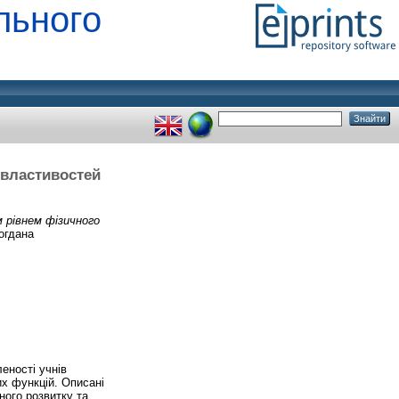
льного
а властивостей
им рівнем фізичного
огдана
еності учнів
их функцій. Описані
ного розвитку та