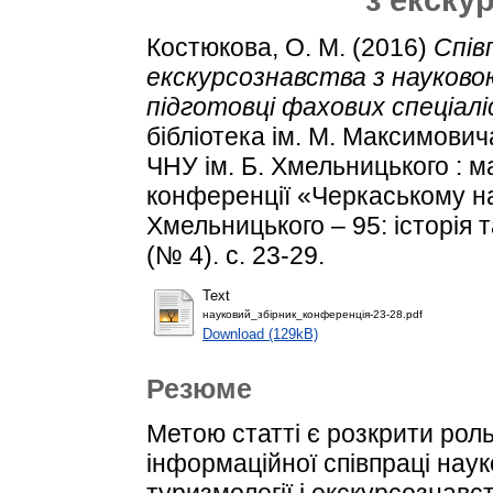
Костюкова, О. М.
(2016)
Спів
екскурсознавства з науково
підготовці фахових спеціаліс
бібліотека ім. М. Максимовича
ЧНУ ім. Б. Хмельницького : м
конференції «Черкаському на
Хмельницького – 95: історія т
(№ 4). с. 23-29.
Text
науковий_збірник_конференція-23-28.pdf
Download (129kB)
Резюме
Метою статті є розкрити роль
інформаційної співпраці нау
туризмології і екскурсознавст