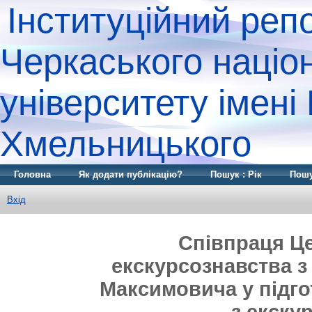
Інституційний реп
Черкаського націо
університету імені
Хмельницького
Головна
Як додати публікацію?
Пошук : Рік
Пошу
Вхід
Співпраця Це
екскурсознавства з
Максимовича у підго
з екску