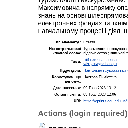
Максимовича в напрямку опа
знань на основі цілеспрямов
електронних фондах та їхні
навчальному процесі і діяльн
Тип елементу :
Стаття
Неконтрольовані
Туризмологія і екскурсозн
ключові слова:
підприємства ; книжкові 
Бібліотечна справа
Теми:
Фізкультура і спорт
Підрозділи:
Навчально-науковий інсти
Користувач, що
Наукова Бібліотека
депонує:
Дата внесення:
09 Трав 2023 10:12
Останні зміни:
09 Трав 2023 12:06
URI:
https://eprints.cdu.edu.ua/
Actions (login required)
Перегляд елементу