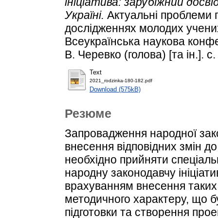
ініціатива: зарубіжний досв
Україні.
Актуальні проблеми п
дослідженнях молодих учених
Всеукраїнська наукова конфер
В. Черевко (голова) [та ін.]. с
Text
2021_rodzinkа-180-182.pdf
Download (575kB)
Резюме
Запровадження народної закон
внесення відповідних змін до
необхідно прийняти спеціаль
народну законодавчу ініціати
врахуванням внесення таких 
методичного характеру, що б
підготовки та створення прое