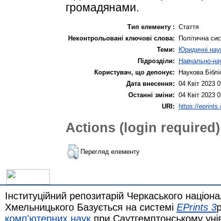
громадянами.
Тип елементу :
Стаття
Неконтрольовані ключові слова:
Політична сис
Теми:
Юридичні нау
Підрозділи:
Навчально-нау
Користувач, що депонує:
Наукова Біблі
Дата внесення:
04 Квіт 2023 0
Останні зміни:
04 Квіт 2023 0
URI:
https://eprints
Actions (login required)
Перегляд елементу
Інституційний репозитарій Черкаського націона
Хмельницького Базується на системі
EPrints 3
комп'ютерних наук
при Саутгемптонському уні