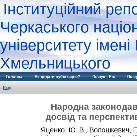
Інституційний реп
Черкаського націо
університету імені
Хмельницького
Головна
Як додати публікацію?
Пошук : Рік
Пошу
Вхід
Народна законодавч
досвід та перспекти
Яценко, Ю. В.
,
Волошкевич, Г.