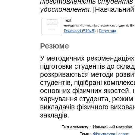
підготовленість студентів
удосконалення.
[Навчальний 
Text
методичка Фізична підготовленість студентів ВН
Download (519kB)
|
Перегляд
Резюме
У методичних рекомендаціях 
підготовки студентів до скла
розкриваються методи розвит
студентів, підібрані комплек
основних фізичних якостей, 
харчування студента, режим
викладачів фізичного вихова
закладів.
Тип елементу :
Навчальний матеріал
Теми:
Фізкультура і спорт