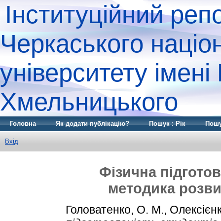
Інституційний реп
Черкаського націо
університету імені
Хмельницького
Головна
Як додати публікацію?
Пошук : Рік
Пошу
Вхід
Фізична підготов
методика розви
Головатенко, О. М.
,
Олексієнко