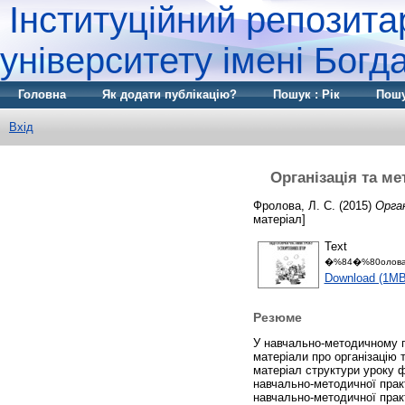
Інституційний репозита
університету імені Бог
Головна
Як додати публікацію?
Пошук : Рік
Пошу
Вхід
Організація та ме
Фролова, Л. С.
(2015)
Орган
матеріал]
Text
�%84�%80олов
Download (1MB
Резюме
У навчально-методичному по
матеріали про організацію 
матеріал структури уроку ф
навчально-методичної практ
навчально-методичної практ