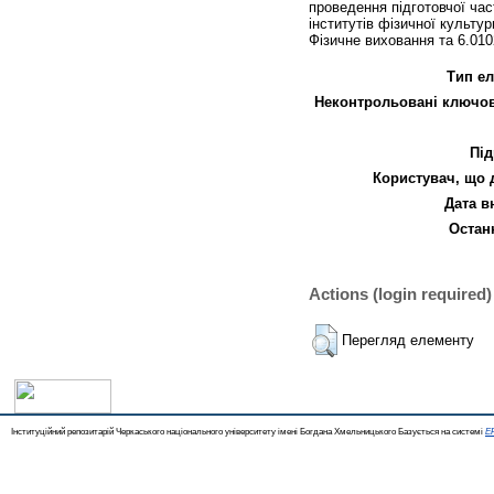
проведення підготовчої час
інститутів фізичної культур
Фізичне виховання та 6.01
Тип ел
Неконтрольовані ключов
Під
Користувач, що 
Дата в
Останн
Actions (login required)
Перегляд елементу
Інституційний репозитарій Черкаського національного університету імені Богдана Хмельницького Базується на системі
EP