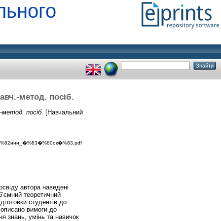
льного
авч.-метод. посіб.
-метод. посіб.
[Навчальний
82ини_�%83�%80ок�%83.pdf
освіду автора наведені
об’ємний теоретичний
дготовки студентів до
 описано вимоги до
я знань, умінь та навичок