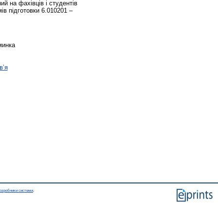
й на фахівців і студентів
ів підготовки 6.010201 –
минка
в’я
озробники системи
.