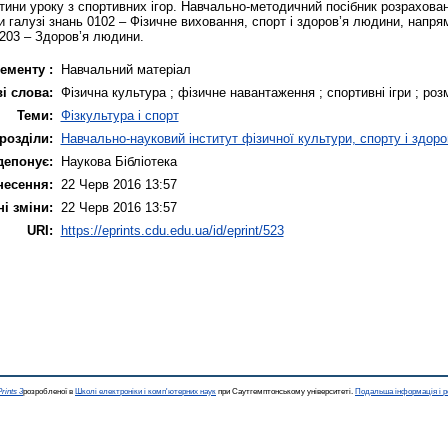
тини уроку з спортивних ігор. Навчально-методичний посібник розраховани
и галузі знань 0102 – Фізичне виховання, спорт і здоров’я людини, напрям
0203 – Здоров’я людини.
ементу :
Навчальний матеріал
і слова:
Фізична культура ; фізичне навантаження ; спортивні ігри ; роз
Теми:
Фізкультура і спорт
розділи:
Навчально-науковий інститут фізичної культури, спорту і здоро
депонує:
Наукова Бібліотека
несення:
22 Черв 2016 13:57
і зміни:
22 Черв 2016 13:57
URI:
https://eprints.cdu.edu.ua/id/eprint/523
rints 3
розробленої в
Школі електроніки і комп'ютерних наук
при Саутгемптонському університеті.
Подальша інформація і р