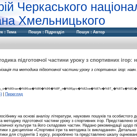
рій Черкаського націона
дана Хмельницького
к : Тема
Пошук : Підрозділ
Пошук : Автор
тодика підготовчої частини уроку з спортивних ігор: н
ізація та методика підготовчої частини уроку з спортивних ігор: навч.
а_о�%80ган�%96за�%86�%96�%8F_п�%96дго�%82ов�%87о�%97_�%87а�%81�%
)
|
Перегляд
сібнику на основі аналізу літератури, наукових пошуків та особистого д
та методику підготовчої частини уроку з спортивних ігор. Представлено 
ізичної культури та його складових частин. Надано рекомендації щодо пі
ики з дисципліни «Спортивні ігри та методика їх викладання». Детально
ики для студентів 1 курсу, розроблено та представлено шкалу оцінюванн