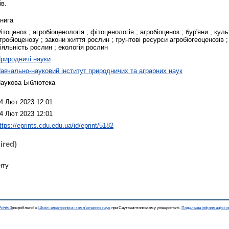
ів.
нига
ітоценоз ; агробіоценологія ; фітоценологія ; агробіоценоз ; бур'яни ; кул
гробіоценозу ; закони життя рослин ; грунтові ресурси агробіогеоценозів
іяльність рослин ; екологія рослин
риродничі науки
авчально-науковий інститут природничих та аграрних наук
аукова Бібліотека
4 Лют 2023 12:01
4 Лют 2023 12:01
ttps://eprints.cdu.edu.ua/id/eprint/5182
ired)
нту
rints 3
розробленої в
Школі електроніки і комп'ютерних наук
при Саутгемптонському університеті.
Подальша інформація і р