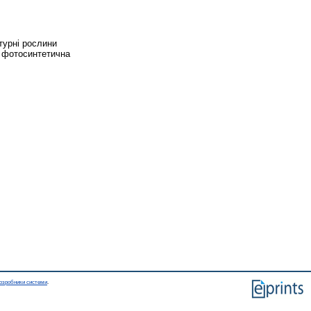
ьтурні рослини
 ; фотосинтетична
озробники системи
.