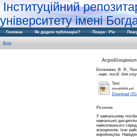
Інституційний репозита
університету імені Бог
Головна
Як додати публікацію?
Пошук : Рік
Пошу
Вхід
Агробіоценолог
Білоножко, В. Я.
,
Пол
: навч. посіб. для сту
Text
zbirnik9999.pdf
Download (2G
Резюме
У навчальному посібни
навчальної дисциплін
навколишнього середов
агроценозів, їхнє ра
виробництва. Наведен