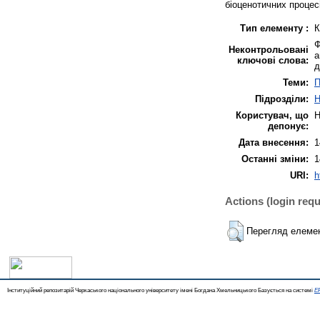
біоценотичних процес
Тип елементу :
К
Ф
Неконтрольовані
а
ключові слова:
д
Теми:
П
Підрозділи:
Н
Користувач, що
Н
депонує:
Дата внесення:
1
Останні зміни:
1
URI:
h
Actions (login requ
Перегляд елеме
Інституційний репозитарій Черкаського національного університету імені Богдана Хмельницького Базується на системі
EP