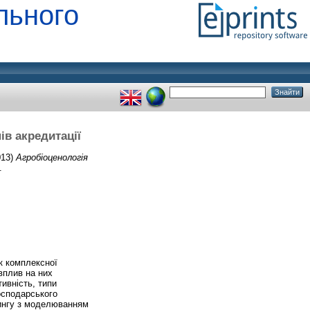
льного
нів акредитації
013)
Агробіоценологія
.
як комплексної
вплив на них
ивність, типи
осподарського
рингу з моделюванням