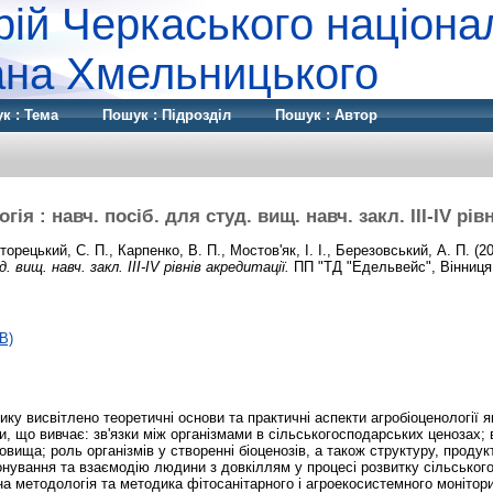
рій Черкаського націона
дана Хмельницького
к : Тема
Пошук : Підрозділ
Пошук : Автор
ія : навч. посіб. для студ. вищ. навч. закл. ІІІ-IV рів
торецький, С. П.
,
Карпенко, В. П.
,
Мостов'як, І. І.
,
Березовський, А. П.
(2
д. вищ. навч. закл. ІІІ-IV рівнів акредитації.
ПП "ТД "Едельвейс", Вінниця
B)
ку висвітлено теоретичні основи та практичні аспекти агробіоценології 
и, що вивчає: зв'язки між організмами в сільськогосподарських ценозах; 
ища; роль організмів у створенні біоценозів, а також структуру, продукт
йонування та взаємодію людини з довкіллям у процесі розвитку сільськог
а методологія та методика фітосанітарного і агроекосистемного моніто