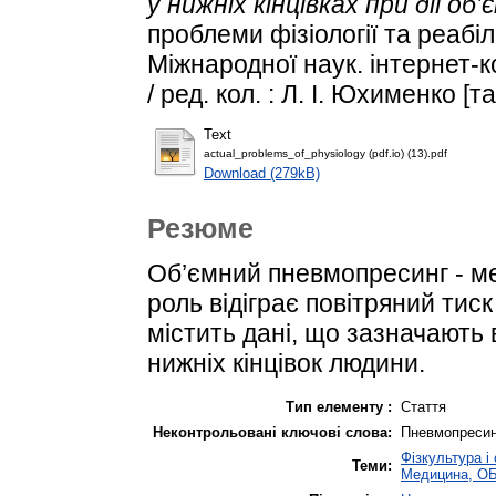
у нижніх кінцівках при дії о
проблеми фізіології та реабілі
Міжнародної наук. інтернет-к
/ ред. кол. : Л. І. Юхименко [та 
Text
actual_problems_of_physiology (pdf.io) (13).pdf
Download (279kB)
Резюме
Об’ємний пневмопресинг - ме
роль відіграє повітряний тиск
містить дані, що зазначають 
нижніх кінцівок людини.
Тип елементу :
Стаття
Неконтрольовані ключові слова:
Пневмопресинг 
Фізкультура і
Теми:
Медицина, О