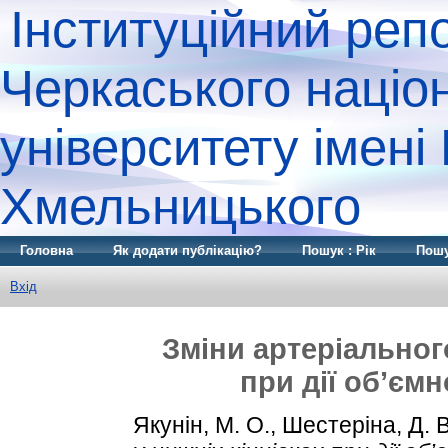
Інституційний реп
Черкаського націо
університету імені
Хмельницького
Головна
Як додати публікацію?
Пошук : Рік
Пошу
Вхід
Зміни артеріального
при дії об’єм
Якунін, М. О.
,
Шестеріна, Д. В