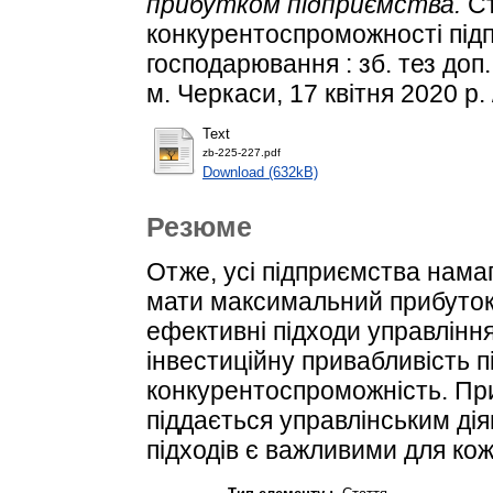
прибутком підприємства.
Ст
конкурентоспроможності під
господарювання : зб. тез доп. 
м. Черкаси, 17 квітня 2020 р. 
Text
zb-225-227.pdf
Download (632kB)
Резюме
Отже, усі підприємства намаг
мати максимальний прибуток.
ефективні підходи управлінн
інвестиційну привабливість п
конкурентоспроможність. Пр
піддається управлінським ді
підходів є важливими для ко