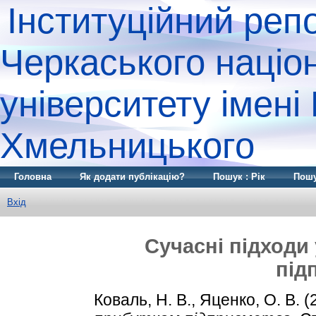
Інституційний реп
Черкаського націо
університету імені
Хмельницького
Головна
Як додати публікацію?
Пошук : Рік
Пошу
Вхід
Сучасні підходи
під
Коваль, Н. В.
,
Яценко, О. В.
(