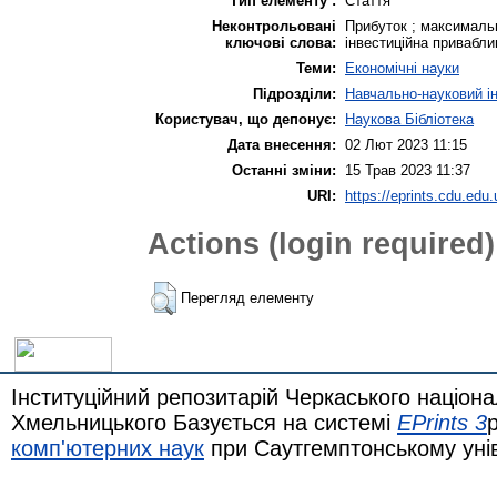
Тип елементу :
Стаття
Неконтрольовані
Прибуток ; максимальн
ключові слова:
інвестиційна привабли
Теми:
Економічні науки
Підрозділи:
Навчально-науковий ін
Користувач, що депонує:
Наукова Бібліотека
Дата внесення:
02 Лют 2023 11:15
Останні зміни:
15 Трав 2023 11:37
URI:
https://eprints.cdu.edu.
Actions (login required)
Перегляд елементу
Інституційний репозитарій Черкаського націона
Хмельницького Базується на системі
EPrints 3
комп'ютерних наук
при Саутгемптонському уні