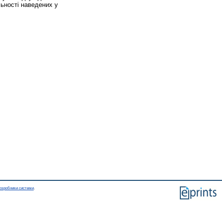
льності наведених у
озробники системи
.