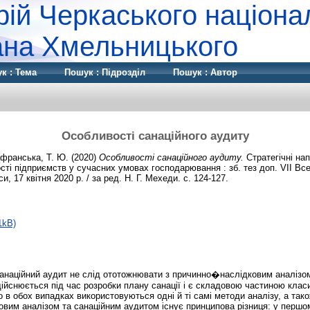
рій Черкаського націона
дана Хмельницького
к : Тема
Пошук : Підрозділ
Пошук : Автор
Особливості санаційного аудиту
франська, Т. Ю.
(2020)
Особливості санаційного аудиту.
Стратегічні на
ті підприємств у сучасних умовах господарювання : зб. тез доп. VІІ Всеу
и, 17 квітня 2020 р. / за ред. Н. Г. Мехеди. с. 124-127.
1kB)
анаційний аудит не слід ототожнювати з причинно�наслідковим аналізо
дійснюється під час розробки плану санації і є складовою частиною класи
 в обох випадках використовуються одні й ті самі методи аналізу, а тако
овим аналізом та санаційним аудитом існує принципова різниця: у перш