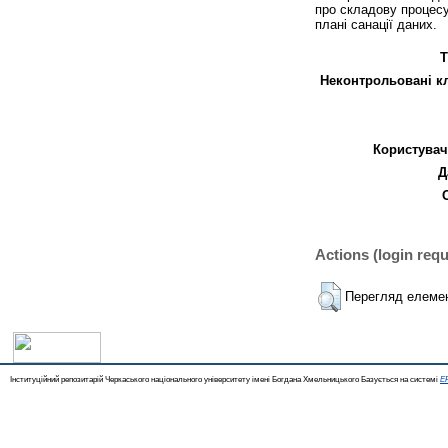
про складову процесу
плані санації даних.
Т
Неконтрольовані к
Користувач
Д
Actions (login requ
Перегляд елеме
Інституційний репозитарій Черкаського національного університету імені Богдана Хмельницького Базується на системі
EP