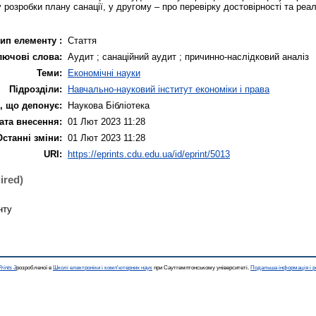
 розробки плану санації, у другому – про перевірку достовірності та реа
ип елементу :
Стаття
лючові слова:
Аудит ; санаційний аудит ; причинно-наслідковий аналіз
Теми:
Економічні науки
Підрозділи:
Навчально-науковий інститут економіки і права
, що депонує:
Наукова Бібліотека
ата внесення:
01 Лют 2023 11:28
Останні зміни:
01 Лют 2023 11:28
URI:
https://eprints.cdu.edu.ua/id/eprint/5013
ired)
нту
rints 3
розробленої в
Школі електроніки і комп'ютерних наук
при Саутгемптонському університеті.
Подальша інформація і р