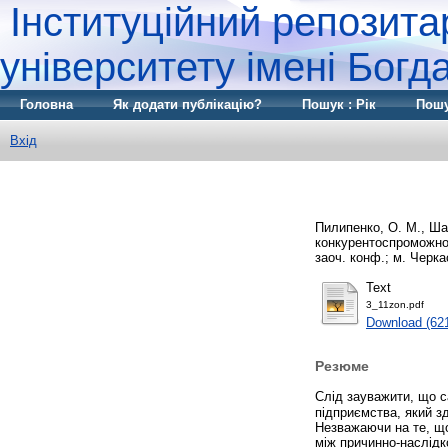
Інституційний репозита
університету імені Бог
Головна
Як додати публікацію?
Пошук : Рік
Пошу
Вхід
Пилипенко, О. М.
,
Ша
конкурентоспроможнос
заоч. конф.; м. Черкас
Text
3_11zon.pdf
Download (62
Резюме
Слід зауважити, що с
підприємства, який з
Незважаючи на те, що
між причинно-наслідк