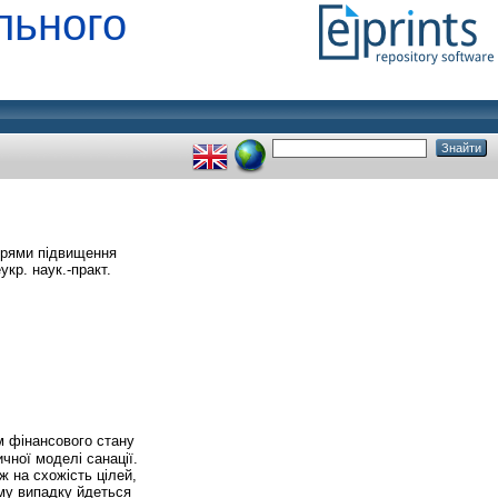
льного
прями підвищення
кр. наук.-практ.
м фінансового стану
чної моделі санації.
ж на схожість цілей,
ому випадку йдеться