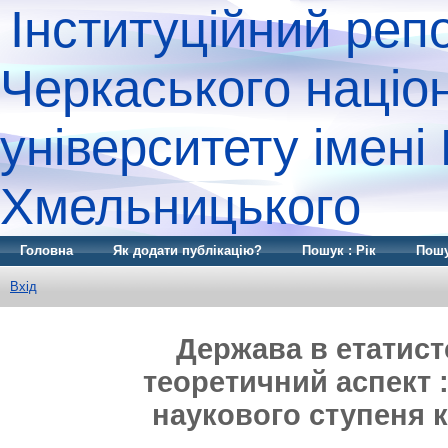
Інституційний реп
Черкаського націо
університету імені
Хмельницького
Головна
Як додати публікацію?
Пошук : Рік
Пошу
Вхід
Держава в етатист
теоретичний аспект :
наукового ступеня 