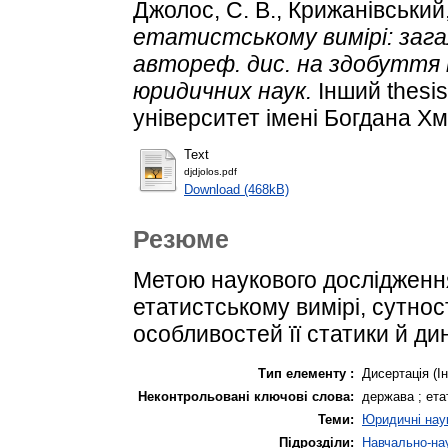
Джолос, С. В.
,
Крижанівський,
етатистському вимірі: заг
автореф. дис. на здобуття
юридичних наук.
Інший thesi
університет імені Богдана Х
Text
djdjolos.pdf
Download (468kB)
Резюме
Метою наукового дослідженн
етатистському вимірі, сутнос
особливостей її статики й ди
Тип елементу :
Дисертація (І
Неконтрольовані ключові слова:
держава ; ет
Теми:
Юридичні нау
Підрозділи:
Навчально-нау