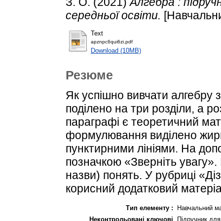
З. О.
(2021)
Алгебра : підруч
середньої освіти.
[Навчальни
Text
apznpc6qui6zi.pdf
Download (10MB)
Резюме
Як успішно вивчати алгебру 
поділено на три розділи, а р
параграфі є теоретичний мате
формулювання виділено жир
пунктирними лініями. На доп
позначкою «Зверніть увагу».
назви) понять. У рубриці «Ді
корисний додатковий матеріа
Тип елементу :
Навчальний ма
Неконтрольовані ключові
Підручник для 