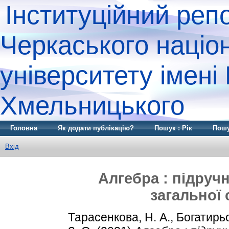
Інституційний реп
Черкаського націо
університету імені
Хмельницького
Головна
Як додати публікацію?
Пошук : Рік
Пошу
Вхід
Алгебра : підручн
загальної 
Тарасенкова, Н. А.
,
Богатирьо