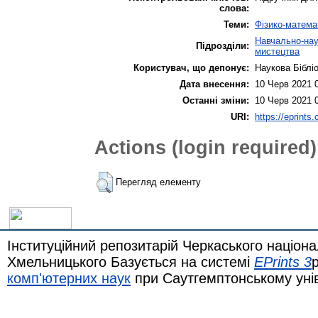
слова:
Теми:
Фізико-матема
Навчально-наук
Підрозділи:
мистецтва
Користувач, що депонує:
Наукова Біблі
Дата внесення:
10 Черв 2021 
Останні зміни:
10 Черв 2021 
URI:
https://eprints
Actions (login required)
Перегляд елементу
Інституційний репозитарій Черкаського націона
Хмельницького Базується на системі
EPrints 3
комп'ютерних наук
при Саутгемптонському уні