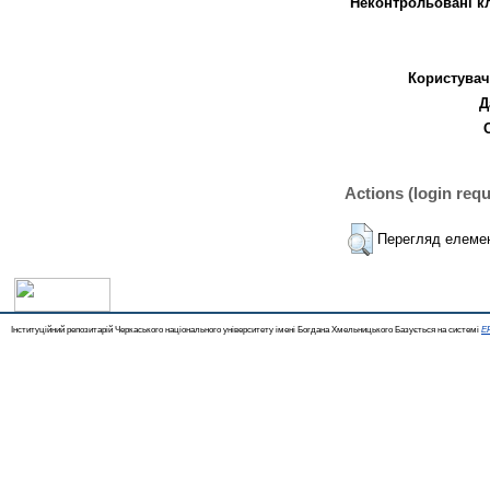
Неконтрольовані к
Користувач
Д
Actions (login requ
Перегляд елеме
Інституційний репозитарій Черкаського національного університету імені Богдана Хмельницького Базується на системі
EP