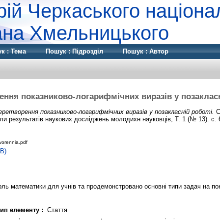
рій Черкаського націона
дана Хмельницького
к : Тема
Пошук : Підрозділ
Пошук : Автор
ення показниково-логарифмічних виразів у позакласн
еретворення показниково-логарифмічних виразів у позакласній роботі.
С
и результатів наукових досліджень молодихн науковців, Т. 1 (№ 13). с. 
orennia.pdf
B)
роль математики для учнів та продемонстровано основні типи задач на по
ип елементу :
Стаття