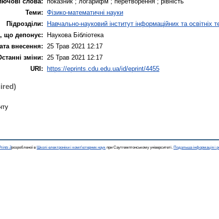
лючові слова:
показник ; логарифм ; перетворення ; рівність
Теми:
Фізико-математичні науки
Підрозділи:
Навчально-науковий інститут інформаційних та освітніх т
, що депонує:
Наукова Бібліотека
ата внесення:
25 Трав 2021 12:17
Останні зміни:
25 Трав 2021 12:17
URI:
https://eprints.cdu.edu.ua/id/eprint/4455
ired)
нту
rints 3
розробленої в
Школі електроніки і комп'ютерних наук
при Саутгемптонському університеті.
Подальша інформація і р