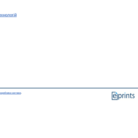
ехнологій
озробники системи
.