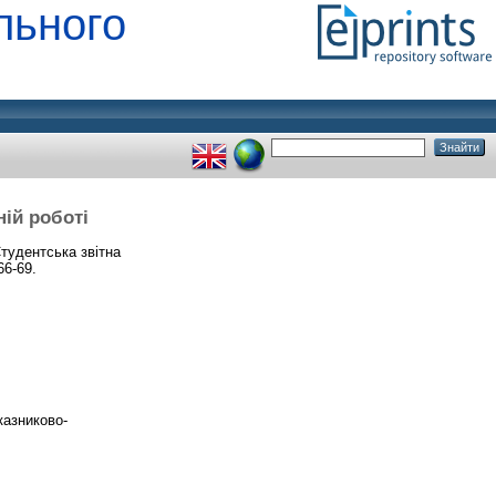
льного
ій роботі
тудентська звітна
66-69.
казниково-