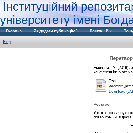
Інституційний репозита
університету імені Бог
Головна
Як додати публікацію?
Пошук : Рік
Пошу
Вхід
Перетвор
Яковенко, А.
(2019)
П
конференція: Матеріал
Text
yakovenko_peretv
Download (1M
Резюме
У статті розглянуто 
логарифмічні вирази.
Т