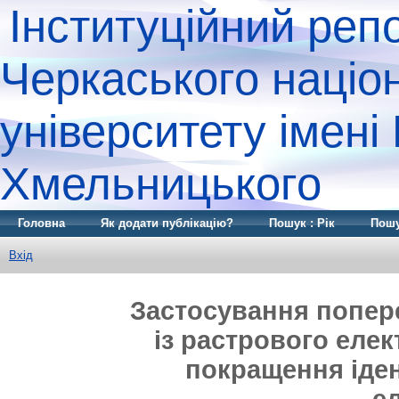
Інституційний реп
Черкаського націо
університету імені
Хмельницького
Головна
Як додати публікацію?
Пошук : Рік
Пошу
Вхід
Застосування попер
із растрового еле
покращення іден
е