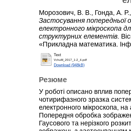
Морозович, В. В.
,
Гонда, А. Р.
Застосування попередньої о
електронного мікроскопа дл
структурних елементів.
Віс
«Прикладна математика. Інфо
Text
VchuM_2017_1-2_4.pdf
Download (948kB)
Резюме
У роботі описано вплив попе
чотирифазного зразка систем
електронного мікроскопа, на 
Попередня обробка зображе
Гаусового та нерізкого розк
зображень з застосуванням 