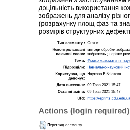
доцільність використання кож
зображень для аналізу різно
(розрахунку площ фаз та зна
розмірів структурних дефекті
Тип елементу :
Стаття
Неконтрольовані
методи обробки зображе
ключові слова:
зображень ; нерізке ро
Теми:
Фізико-математичні нау
Підрозділи:
Навчально-науковий інст
Користувач, що
Наукова Бібліотека
депонує:
Дата внесення:
09 Трав 2021 15:47
Останні зміни:
09 Трав 2021 15:47
URI:
https://eprints.cdu.edu.ua
Actions (login required)
Перегляд елементу