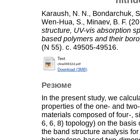
Karaush, N. N.
,
Bondarchuk, S.
Wen-Hua, S.
,
Minaev, B. F.
(20
structure, UV-vis absorption s
based polymers and their boro
(N 55). с. 49505-49516.
Text
c6ra06832d.pdf
Download (3MB)
Резюме
In the present study, we calcul
properties of the one- and two
materials composed of four-, s
6, 6, 8) topology) on the basis 
the band structure analysis for 
biphenylene-based two-dimens