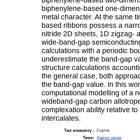
biphenylene-based one-dimensi
metal character. At the same t
based ribbons possess a narro
nitride 2D sheets, 1D zigzag- 
wide-band-gap semiconducting 
calculations with a periodic b
underestimate the band-gap v
structure calculations accountin
the general case, both approac
the band-gap value. In this wor
computational modelling of a 
wideband-gap carbon allotrop
complexation ability relative 
intercalates.
Тип елементу :
Стаття
Теми:
Хімічні науки