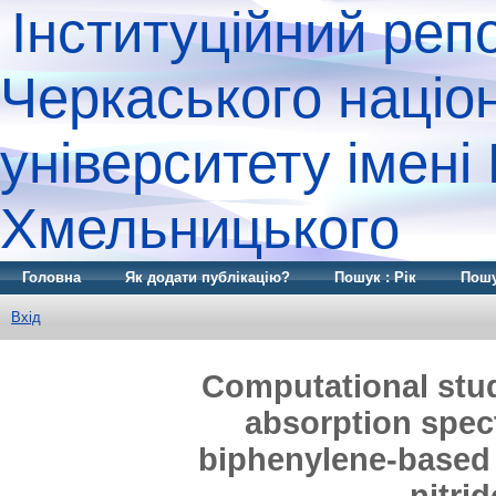
Інституційний реп
Черкаського націо
університету імені
Хмельницького
Головна
Як додати публікацію?
Пошук : Рік
Пошу
Вхід
Computational study
absorption spect
biphenylene-based 
nitri