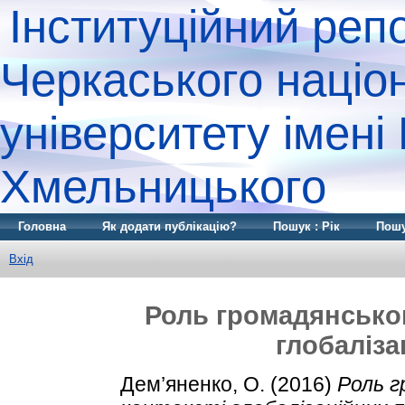
Інституційний реп
Черкаського націо
університету імені
Хмельницького
Головна
Як додати публікацію?
Пошук : Рік
Пошу
Вхід
Роль громадянськог
глобаліза
Дем’яненко, О.
(2016)
Роль г