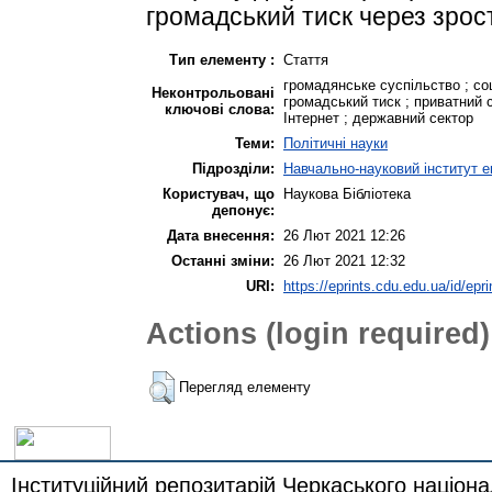
громадський тиск через зроста
Тип елементу :
Стаття
громадянське суспільство ; соц
Неконтрольовані
громадський тиск ; приватний с
ключові слова:
Інтернет ; державний сектор
Теми:
Політичні науки
Підрозділи:
Навчально-науковий інститут е
Користувач, що
Наукова Бібліотека
депонує:
Дата внесення:
26 Лют 2021 12:26
Останні зміни:
26 Лют 2021 12:32
URI:
https://eprints.cdu.edu.ua/id/epr
Actions (login required)
Перегляд елементу
Інституційний репозитарій Черкаського націона