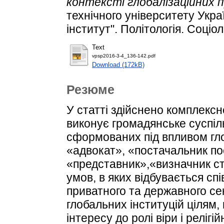
контексті глобалізаційних п
технічного університету Укра
інститут". Політологія. Соціол
Text
vpsp2016-3-4_136-142.pdf
Download (172kB)
Резюме
У статті здійснено комплексн
виконує громадянське суспіль
сформованих під впливом гло
«адвокат», «постачальник пос
«представник»,«визначник ст
умов, в яких відбувається сп
приватного та державного сек
глобальних інституцій цілям, 
інтересу до ролі віри і релігій