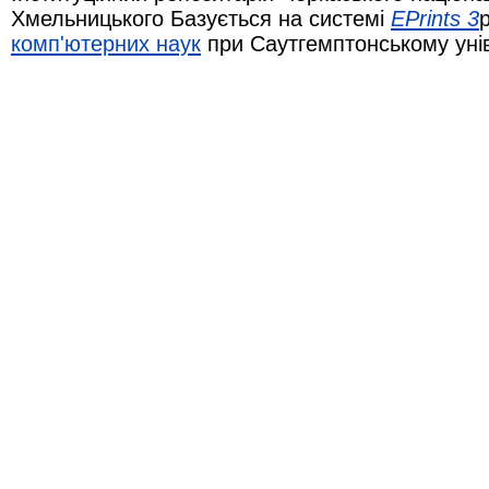
Хмельницького Базується на системі
EPrints 3
комп'ютерних наук
при Саутгемптонському уні