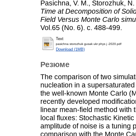
Pasichna, V. M.
,
Storozhuk, N. 
Time at Decomposition of Solid
Field Versus Monte Carlo simul
Vol.65 (No. 6). с. 488-499.
Text
pasichna storozhuk gusak ukr phys j -2020.pdf
Download (1MB)
Резюме
The comparison of two simulati
nucleation in a supersaturated 
the well-known Monte Carlo (
recently developed modification
linear mean-field method with t
local fluxes: Stochastic Kinet
amplitude of noise is a tuning
comparison with the Monte Car