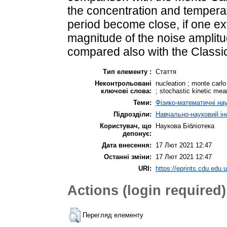
the concentration and tempera
period become close, if one ex
magnitude of the noise amplitu
compared also with the Classi
Тип елементу :
Стаття
Неконтрольовані
nucleation ; monte carlo 
ключові слова:
; stochastic kinetic mean
Теми:
Фізико-математичні на
Підрозділи:
Навчально-науковий інс
Користувач, що
Наукова Бібліотека
депонує:
Дата внесення:
17 Лют 2021 12:47
Останні зміни:
17 Лют 2021 12:47
URI:
https://eprints.cdu.edu.u
Actions (login required)
Перегляд елементу