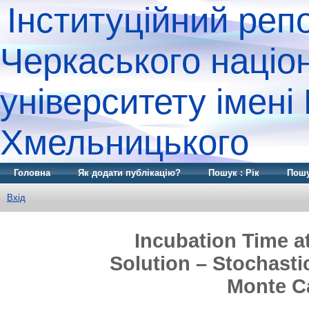
Інституційний реп
Черкаського націо
університету імені
Хмельницького
Головна
Як додати публікацію?
Пошук : Рік
Пошу
Вхід
Incubation Time a
Solution – Stochasti
Monte Ca