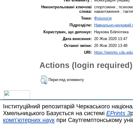
Тип елементу :
Монографія (Інший)
Неконтрольовані ключові
спортсмени ; психомо
слова:
навантаження ; такт
Теми:
Фізіологія
Підрозділи:
Навчально-науковий і
Користувач, що депонує:
Наукова Бібліотека
Дата внесення:
20 Жов 2020 13:47
Останні зміни:
20 Жов 2020 13:48
URI:
https://eprints.cdu.edu
Actions (login required)
Перегляд елементу
Інституційний репозитарій Черкаського націона
Хмельницького Базується на системі
EPrints 3
комп'ютерних наук
при Саутгемптонському уні