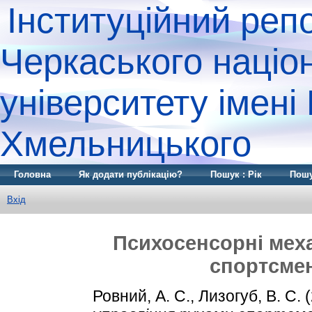
Інституційний реп
Черкаського націо
університету імені
Хмельницького
Головна
Як додати публікацію?
Пошук : Рік
Пошу
Вхід
Психосенсорні мех
спортсмен
Ровний, А. С.
,
Лизогуб, В. С.
(