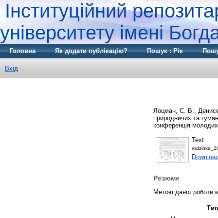
Інституційний репозита
університету імені Бог
Головна
Як додати публікацію?
Пошук : Рік
Пошу
Вхід
Лоцман, С. В.
,
Денисе
природничих та гуман
конференція молодих 
Text
rodzinka_2
Download
Резюме
Метою даної роботи є
Тип