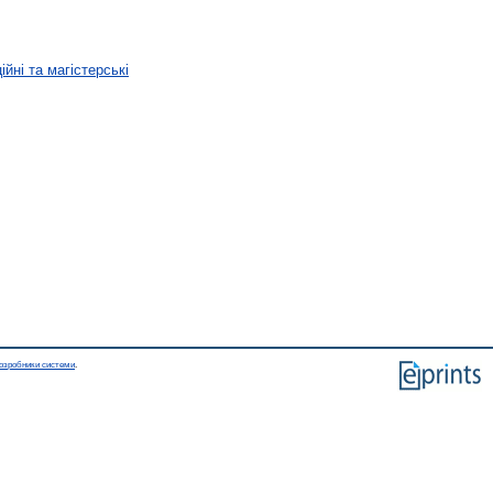
йні та магістерські
озробники системи
.