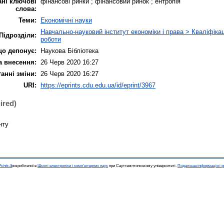
ні ключові
фінансові ринки ; фінансовий ринок ; ентропія
слова:
Теми:
Економічні науки
Навчально-науковий інститут економіки і права > Кваліфікаці
Підрозділи:
роботи
що депонує:
Наукова Бібліотека
а внесення:
26 Черв 2020 16:27
анні зміни:
26 Черв 2020 16:27
URI:
https://eprints.cdu.edu.ua/id/eprint/3967
ired)
нту
rints 3
розробленої в
Школі електроніки і комп'ютерних наук
при Саутгемптонському університеті.
Подальша інформація і р