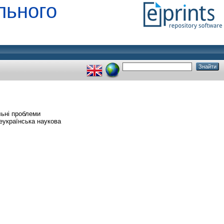
льного
ьні проблеми
еукраїнська наукова