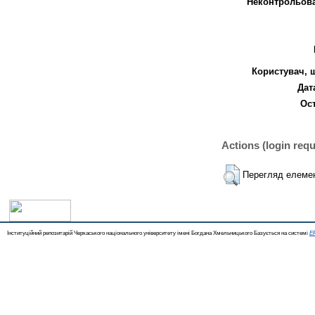
Неконтрольова
Користувач, 
Дат
Ост
Actions (login requ
Перегляд елеме
Інституційний репозитарій Черкаського національного університету імені Богдана Хмельницького Базується на системі
EP