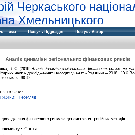
рій Черкаського націона
дана Хмельницького
к : Тема
Пошук : Підрозділ
Пошук : Автор
Аналіз динаміки регіональних фінансових ринків
нко, В. С.
(2018)
Аналіз динаміки регіональних фінансових ринків.
Актуал
ітарних наук у дослідженнях молодих учених «Родзинка – 2018» / XX Вс
учених. с. 90-92.
018_1-90-92.pdf
 (434kB)
|
Перегляд
 дослідження фінансового ринку за допомогою ентропійних методів.
 елементу :
Стаття