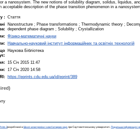
 for a nanosystem. The new notions of solubility diagram, solidus, liquidus, 
an acceptable description of the phase transition phenomenon in a nanosyste
у :
Стаття
ані
Nanostructure ; Phase transformations ; Thermodynamic theory ; Decomp
ва:
dependent phase diagram ; Solubility ; Crystallization
ми:
Фізико-математичні науки
ли:
Навчально-науковий інститут інформаційних та освітніх технологій
 що
Наукова Бібліотека
ує:
ня:
15 Січ 2015 11:47
ни:
17 Січ 2020 14:58
RI:
https://eprints.cdu.edu.ua/id/eprint/389
ired)
нту
rints 3
розробленої в
Школі електроніки і комп'ютерних наук
при Саутгемптонському університеті.
Подальша інформація і р