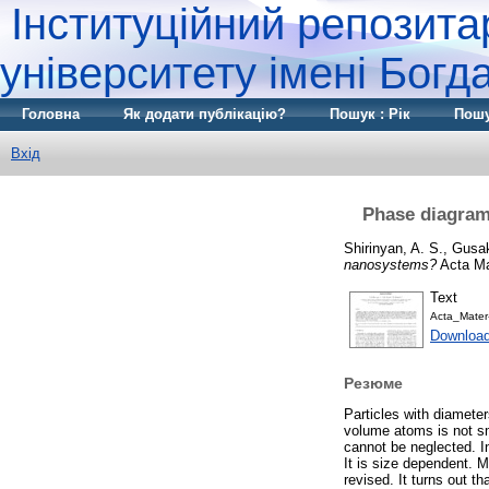
Інституційний репозита
університету імені Бог
Головна
Як додати публікацію?
Пошук : Рік
Пошу
Вхід
Phase diagram 
Shirinyan, A. S.
,
Gusak
nanosystems?
Acta Mat
Text
Acta_Mater
Download
Резюме
Particles with diameter
volume atoms is not sma
cannot be neglected. In
It is size dependent. 
revised. It turns out th