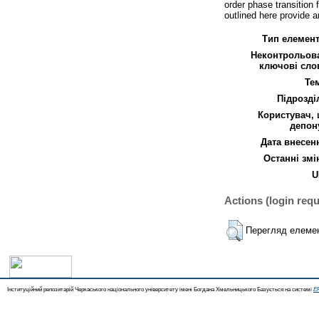
order phase transition
outlined here provide 
Тип елемент
Неконтрольов
ключові сло
Те
Підрозді
Користувач,
депон
Дата внесен
Останні змі
U
Actions (login requ
Перегляд елеме
Інституційний репозитарій Черкаського національного університету імені Богдана Хмельницького Базується на системі
EP