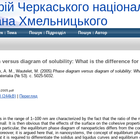
рій Черкаського націона
дана Хмельницького
к : Тема
Пошук : Підрозділ
Пошук : Автор
versus diagram of solubility: What is the difference f
, A. M.
,
Wautelet, M.
(2005)
Phase diagram versus diagram of solubility: What
erialia (№ 53). с. 5025-5032.
-2005.pdf
 (244kB)
|
Перегляд
s in the range of 1–100 nm are characterized by the fact that the ratio of the
ll. It is then obvious that the effects of the surface on the cohesive properti
 particular, the equilibrium phase diagram of nanoparticles differs from the c
Moreover, it is argued here that, in nanosystems, the concept of equilibrium p
at it is required to differentiate the solidus and liquidus curves and equilibrium 