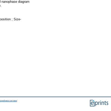
and nanophase diagram
m.
osition ; Size-
озробники системи
.