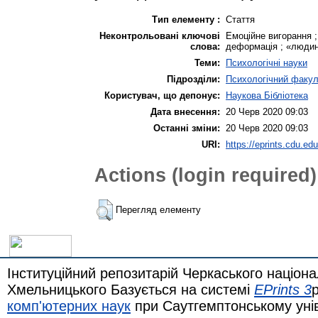
Тип елементу :
Стаття
Неконтрольовані ключові
Емоційне вигорання ;
слова:
деформація ; «люди
Теми:
Психологічні науки
Підрозділи:
Психологічний факул
Користувач, що депонує:
Наукова Бібліотека
Дата внесення:
20 Черв 2020 09:03
Останні зміни:
20 Черв 2020 09:03
URI:
https://eprints.cdu.edu
Actions (login required)
Перегляд елементу
Інституційний репозитарій Черкаського націона
Хмельницького Базується на системі
EPrints 3
комп'ютерних наук
при Саутгемптонському уні