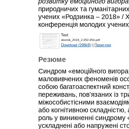
розвитку емоційного вигора
природничих та гуманітарних
учених «Родзинка – 2018» / 
конференція молодих учених.
Text
sbornik_2018_2-352-354.pdf
Download (298kB)
|
Перегляд
Резюме
Синдром «емоційного вигора
маловивчених феноменів осо
собою багатоаспектний конст
переживань, пов’язаних із т
міжособистісними взаємодія
або когнітивною складністю,
роль у виникненні синдрому 
ускладнені або напружені ст