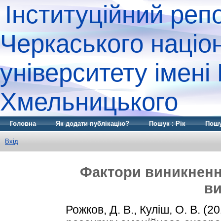
Інституційний реп
Черкаського націо
університету імені
Хмельницького
Головна
Як додати публікацію?
Пошук : Рік
Пошу
Вхід
Фактори виникненн
ви
Рожков, Д. В.
,
Куліш, О. В.
(20