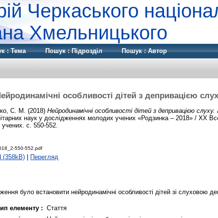
рій Черкаського націона
дана Хмельницького
к : Тема
Пошук : Підрозділ
Пошук : Автор
ейродинамічні особливості дітей з депривацією слу
ко, С. М.
(2018)
Нейродинамічні особливості дітей з депривацією слуху.
ітарних наук у дослідженнях молодих учених «Родзинка – 2018» / XX Вс
учених. с. 550-552.
018_2-550-552.pdf
 (358kB)
|
Перегляд
ення було встановити нейродинамічні особливості дітей зі слуховою де
ип елементу :
Стаття