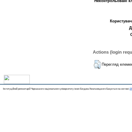
Неконтрольовані к
Користувач
Д
Actions (login requ
Перегляд елеме
Інституційний репозитарій Черкаського національного університету імені Богдана Хмельницького Базується на системі
EP