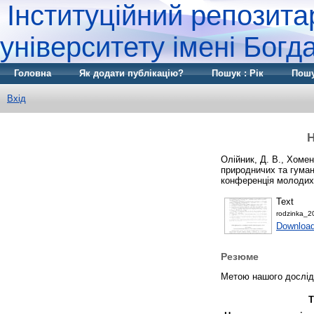
Інституційний репозита
університету імені Бог
Головна
Як додати публікацію?
Пошук : Рік
Пошу
Вхід
Н
Олійник, Д. В.
,
Хомен
природничих та гуман
конференція молодих 
Text
rodzinka_2
Download
Резюме
Метою нашого дослідж
Т