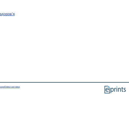
 здоров’я
озробники системи
.