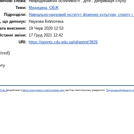
лючові слова:
Нейродинамічні особливості ; діти ; депривація слуху
Теми:
Медицина, ОБЖ
Підрозділи:
Навчально-науковий інститут фізичної культури, спорту і
, що депонує:
Наукова Бібліотека
ата внесення:
19 Черв 2020 12:53
Останні зміни:
17 Груд 2021 12:42
URI:
https://eprints.cdu.edu.ua/id/eprint/3829
ired)
нту
rints 3
розробленої в
Школі електроніки і комп'ютерних наук
при Саутгемптонському університеті.
Подальша інформація і р