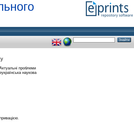
льного
ху
Актуальні проблеми
еукраїнська наукова
привацією.