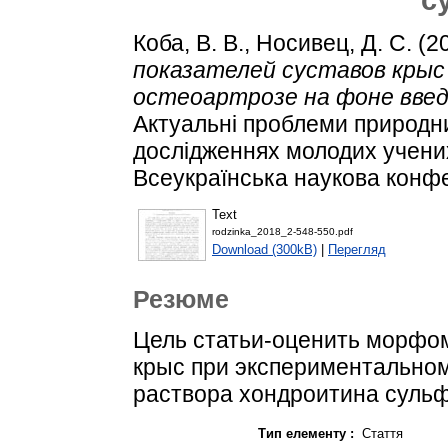
Коба, В. В.
,
Носивец, Д. С.
(2
показателей суставов крыс
остеоартрозе на фоне вве
Актуальні проблеми природни
дослідженнях молодих учених
Всеукраїнська наукова конфе
Text
rodzinka_2018_2-548-550.pdf
Download (300kB)
|
Перегляд
Резюме
Цель статьи-оценить морфо
крыс при экспериментальном
раствора хондроитина сульф
Тип елементу :
Стаття