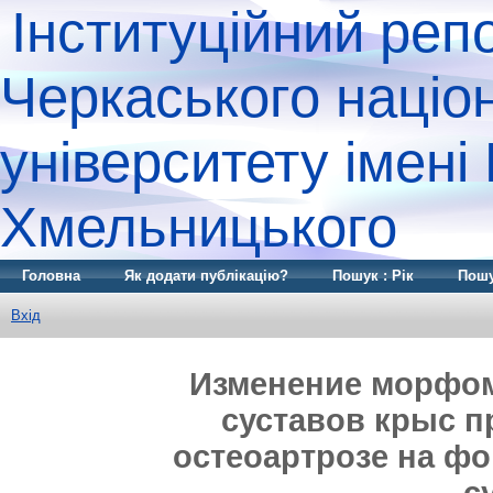
Інституційний реп
Черкаського націо
університету імені
Хмельницького
Головна
Як додати публікацію?
Пошук : Рік
Пошу
Вхід
Изменение морфом
суставов крыс 
остеоартрозе на ф
с