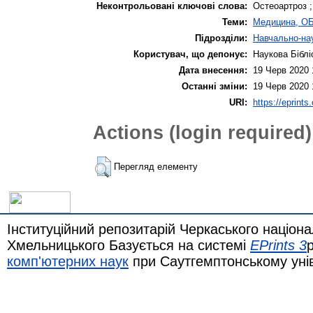
Неконтрольовані ключові слова:
Остеоартроз 
Теми:
Медицина, О
Підрозділи:
Навчально-нау
Користувач, що депонує:
Наукова Біблі
Дата внесення:
19 Черв 2020 
Останні зміни:
19 Черв 2020 
URI:
https://eprints
Actions (login required)
Перегляд елементу
Інституційний репозитарій Черкаського націона
Хмельницького Базується на системі
EPrints 3
комп'ютерних наук
при Саутгемптонському уні