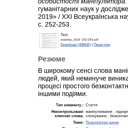
особистості маніпулятора.
гуманітарних наук у дослідж
2019» / XXІ Всеукраїнська н
с. 252-253.
Text
rodzinka_2019 -252-253.pdf
Download (498kB)
|
Перегляд
Резюме
В широкому сенсі слова маніп
людей, який неминуче виникає
процесі простого безконтакт
іншими подіями.
Тип елементу :
Стаття
Неконтрольовані
маніпулювання ; підкоря
ключові слова:
спілкування ; безконта
Теми:
Психологічні науки