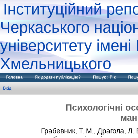
Інституційний реп
Черкаського націо
університету імені
Хмельницького
Головна
Як додати публікацію?
Пошук : Рік
Пошу
Вхід
Психологічні ос
ман
Грабевник, Т. М.
,
Драгола, Л. 