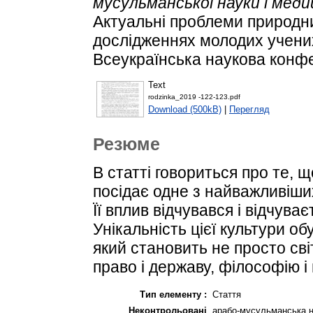
мусульманської науки і меди
Актуальні проблеми природни
дослідженнях молодих учених
Всеукраїнська наукова конфе
Text
rodzinka_2019 -122-123.pdf
Download (500kB)
|
Перегляд
Резюме
В статті говориться про те,
посідає одне з найважливіших
Її вплив відчувався і відчуває
Унікальність цієї культури о
який становить не просто світ
право і державу, філософію і 
Тип елементу :
Стаття
Неконтрольовані
арабо-мусульманська н