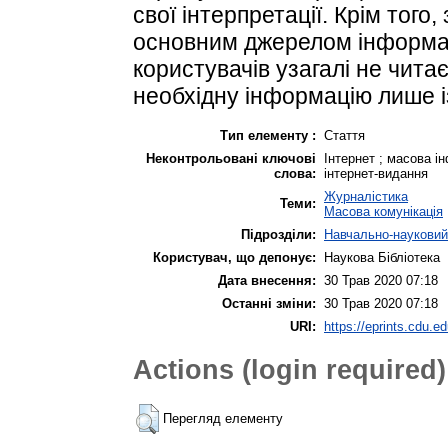
свої інтерпретації. Крім того
основним джерелом інформаці
користувачів узагалі не чита
необхідну інформацію лише і
Тип елементу :
Стаття
Неконтрольовані ключові
Інтернет ; масова і
слова:
інтернет-видання
Журналістика
Теми:
Масова комунікація
Підрозділи:
Навчально-науковий 
Користувач, що депонує:
Наукова Бібліотека
Дата внесення:
30 Трав 2020 07:18
Останні зміни:
30 Трав 2020 07:18
URI:
https://eprints.cdu.ed
Actions (login required)
Перегляд елементу