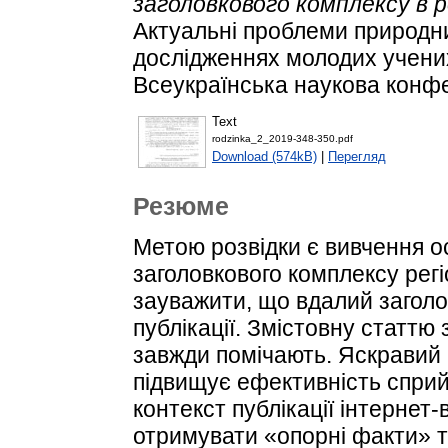
заголовкового комплексу в 
Актуальні проблеми природни
дослідженнях молодих учених
Всеукраїнська наукова конфе
Text
rodzinka_2_2019-348-350.pdf
Download (574kB)
|
Перегляд
Резюме
Метою розвідки є вивчення о
заголовкового комплексу рег
зауважити, що вдалий заголо
публікації. Змістовну статтю
завжди помічають. Яскравий
підвищує ефективність спр
контекст публікації інтернет-
отримувати «опорні факти» т