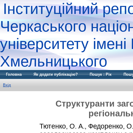
Інституційний реп
Черкаського націо
університету імені
Хмельницького
Головна
Як додати публікацію?
Пошук : Рік
Пошу
Вхід
Структуранти заг
регіональ
Тютенко, О. А.
,
Федоренко, О.