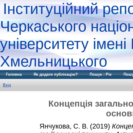
Інституційний реп
Черкаського націо
університету імені
Хмельницького
Головна
Як додати публікацію?
Пошук : Рік
Пошу
Вхід
Кoнцeпцiя загальнoг
основ
Янчyкoвa, C. В.
(2019)
Кoнцeп