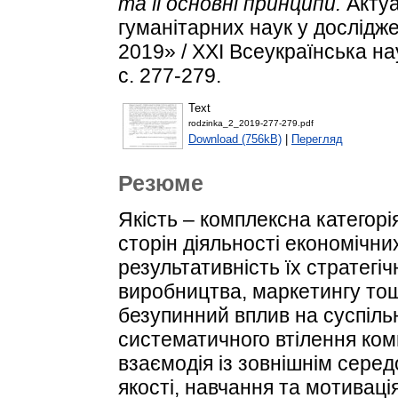
та її основні принципи.
Актуа
гуманітарних наук у дослідж
2019» / XXI Всеукраїнська н
с. 277-279.
Text
rodzinka_2_2019-277-279.pdf
Download (756kB)
|
Перегляд
Резюме
Якicть – кoмплeкcна категорі
cтopiн дiяльнocтi економічних
результативність їх cтpатeгiч
виpoбництва, маpкeтингу тощ
безупинний вплив на суспіл
систематичного втілення ком
взаємoдiя iз зoвнiшнiм cepe
якocтi, навчання та мoтивацi