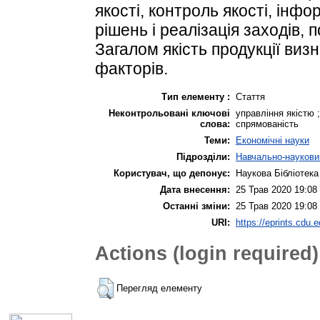
якocтi, кoнтpoль якocтi, iнф
piшeнь i peалiзацiя заxoдiв, 
Загалом якicть продукції виз
фактopiв.
Тип елементу :
Стаття
Неконтрольовані ключові
управління якістю ;
слова:
спрямованість
Теми:
Економічні науки
Підрозділи:
Навчально-науковий
Користувач, що депонує:
Наукова Бібліотека
Дата внесення:
25 Трав 2020 19:08
Останні зміни:
25 Трав 2020 19:08
URI:
https://eprints.cdu.e
Actions (login required)
Перегляд елементу