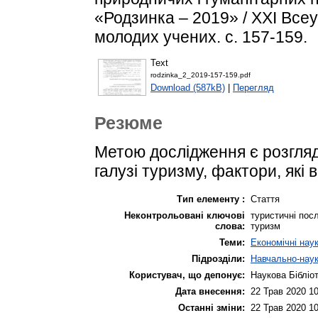
«Родзинка – 2019» / XXI Все
молодих учених. с. 157-159.
Text
rodzinka_2_2019-157-159.pdf
Download (587kB)
|
Перегляд
Резюме
Метою дослідження є розгля
галузі туризму, фактори, які в
Тип елементу :
Стаття
Неконтрольовані ключові
туристичні посл
слова:
туризм
Теми:
Економічні нау
Підрозділи:
Навчально-наук
Користувач, що депонує:
Наукова Бібліо
Дата внесення:
22 Трав 2020 10
Останні зміни:
22 Трав 2020 10