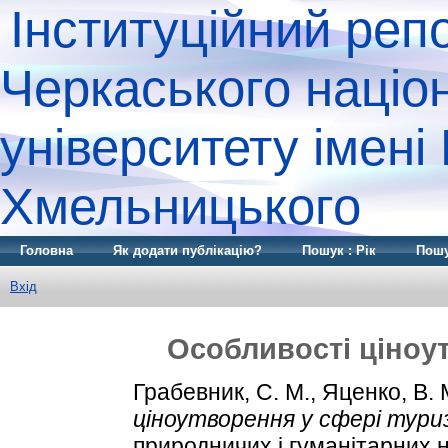
Інституційний реп
Черкаського націо
університету імені
Хмельницького
Головна
Як додати публікацію?
Пошук : Рік
Пошу
Вхід
Особливості ціноу
Грабевник, С. М.
,
Яценко, В. 
ціноутворення у сфері тури
природничих і гуманітарних 