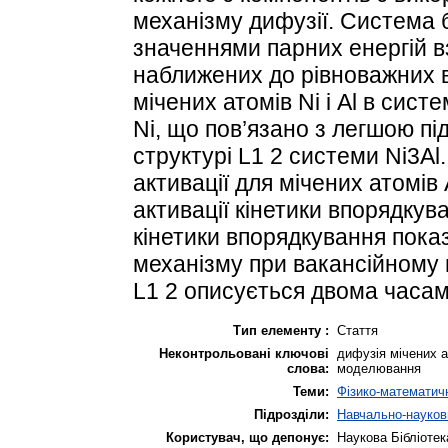
механізму дифузії. Система
значеннями парних енергій вз
наближених до рівноважних 
мічених атомів Ni і Al в сист
Ni, що пов’язано з легшою пі
структурі L1 2 системи Ni3A
активації для мічених атомів A
активації кінетики впорядку
кінетики впорядкування показ
механізму при вакансійному 
L1 2 описується двома часам
Тип елементу :
Стаття
Неконтрольовані ключові
дифузія мічених а
слова:
моделювання
Теми:
Фізико-математичн
Підрозділи:
Навчально-наукови
Користувач, що депонує:
Наукова Бібліотек