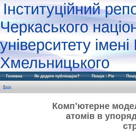
Інституційний реп
Черкаського націо
університету імені
Хмельницького
Головна
Як додати публікацію?
Пошук : Рік
Пошу
Вхід
Комп’ютерне моде
атомів в упоряд
ст