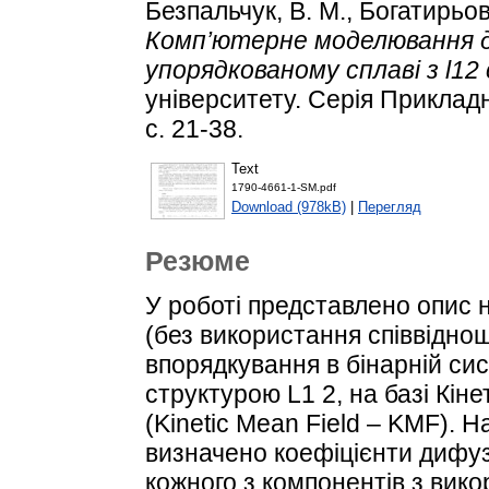
Безпальчук, В. М.
,
Богатирьов
Комп’ютерне моделювання ди
упорядкованому сплаві з l1
університету. Серія Приклад
с. 21-38.
Text
1790-4661-1-SM.pdf
Download (978kB)
|
Перегляд
Резюме
У роботі представлено опис н
(без використання співвідно
впорядкування в бінарній сис
структурою L1 2, на базі Кі
(Kinetic Mean Field – KMF). 
визначено коефіцієнти дифузії
кожного з компонентів з вик