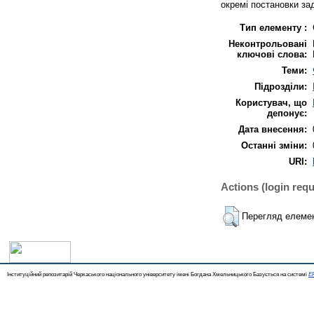
окремі постановки за
Тип елементу :
Неконтрольовані
ключові слова:
Теми:
Підрозділи:
Користувач, що
депонує:
Дата внесення:
Останні зміни:
URI:
Actions (login requ
Перегляд елеме
Інституційний репозитарій Черкаського національного університету імені Богдана Хмельницького Базується на системі
EP