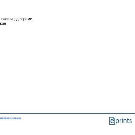
ножини ; діаграми
ожин
озробники системи
.