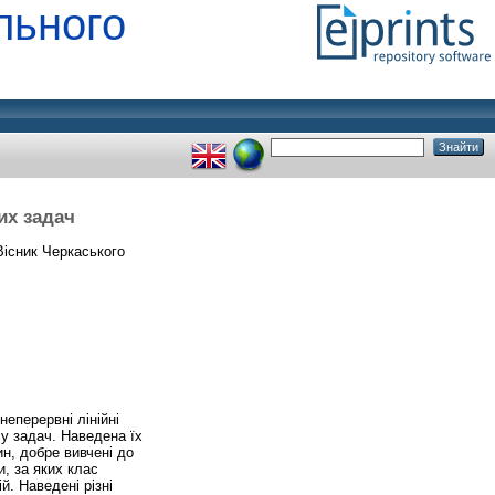
льного
их задач
існик Черкаського
еперервні лінійні
у задач. Наведена їх
ин, добре вивчені до
, за яких клас
. Наведені різні