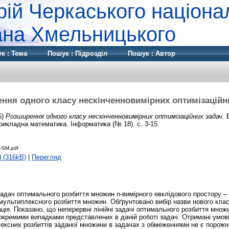
рій Черкаського націона
дана Хмельницького
к : Тема
Пошук : Підрозділ
Пошук : Автор
ння одного класу нескінченновимірних оптимізаційн
5)
Розширення одного класу нескінченновимірних оптимізаційних задач.
В
Прикладна математика. Інформатика (№ 18). с. 3-15.
-SM.pdf
 (316kB)
|
Перегляд
адач оптимального розбиття множин n-вимірного евклідового простору – н
мультиплексного розбиття множин. Обґрунтовано вибір назви нового клас
ція. Показано, що неперервні лінійні задачі оптимального розбиття множ
 окремими випадками представлених в даній роботі задач. Отримані умови
ксних розбиттів заданої множини в задачах з обмеженнями не є порожній