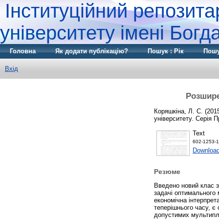
Інституційний репозита
університету імені Бог
Головна
Як додати публікацію?
Пошук : Рік
Пошу
Вхід
Розшире
Коряшкіна, Л. С.
(201
університету. Серія 
Text
602-1253-1
Download
Резюме
Введено новий клас з
задачі оптимального 
економічна інтерпрета
теперішнього часу, є
допустимих мультипле