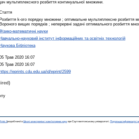
дач мультиплексного розбиття континуальної множини.
Стаття
Розбиття k-ого порядку множини ; оптимальне мультиплексне розбиття м
Вороного вищих порядків ; неперервні задачі оптимального розбиття мн
Фізико-математичні науки
Навчально-науковий інститут інформаційних та освітніх технологій
Наукова Бібліотека
05 Трав 2020 16:07
05 Трав 2020 16:07
https://eprints.cdu.edu.ua/id/eprint/2599
ired)
нту
rints 3
розробленої в
Школі електроніки і комп'ютерних наук
при Саутгемптонському університеті.
Подальша інформація і р