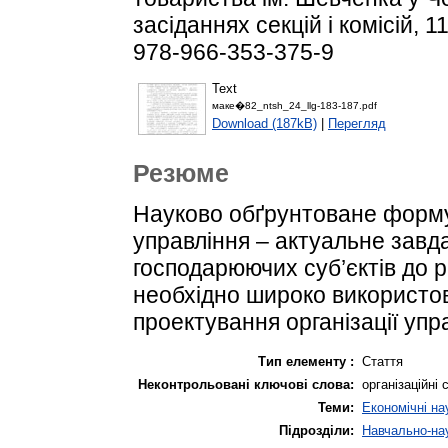
засіданнях секцій і комісій, 1
978-966-353-375-9
Text
маке�82_ntsh_24_llg-183-187.pdf
Download (187kB)
|
Перегляд
Резюме
Науково обґрунтоване форму
управління – актуальне завд
господарюючих суб’єктів до р
необхідно широко використов
проектування організації упр
Тип елементу :
Стаття
Неконтрольовані ключові слова:
організаційні
Теми:
Економічні на
Підрозділи:
Навчально-нау