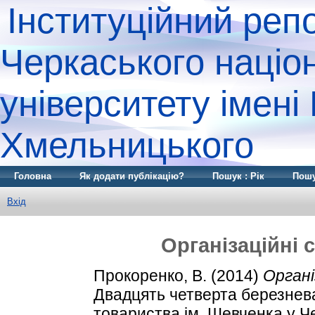
Інституційний реп
Черкаського націо
університету імені
Хмельницького
Головна
Як додати публікацію?
Пошук : Рік
Пошу
Вхід
Організаційні 
Прокоренко, В.
(2014)
Органі
Двадцять четверта березнева
товариства ім. Шевченка у Ч