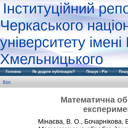
Інституційний реп
Черкаського націо
університету імені
Хмельницького
Головна
Як додати публікацію?
Пошук : Рік
Пошу
Вхід
Математична об
експеримен
Мінаєва, В. О.
,
Бочарнікова, В