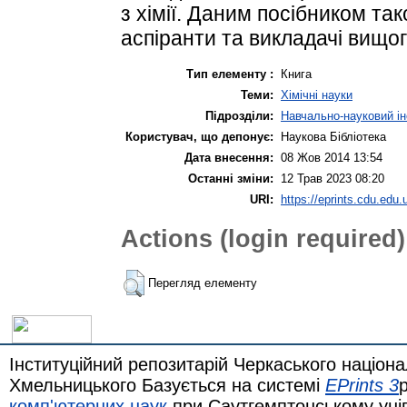
з хімії. Даним посібником та
аспіранти та викладачі вищог
Тип елементу :
Книга
Теми:
Хімічні науки
Підрозділи:
Навчально-науковий ін
Користувач, що депонує:
Наукова Бібліотека
Дата внесення:
08 Жов 2014 13:54
Останні зміни:
12 Трав 2023 08:20
URI:
https://eprints.cdu.edu.
Actions (login required)
Перегляд елементу
Інституційний репозитарій Черкаського націона
Хмельницького Базується на системі
EPrints 3
комп'ютерних наук
при Саутгемптонському уні