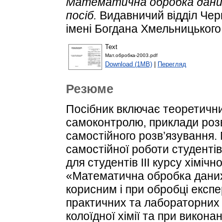
Математична обробка даних 
посіб.
Видавничий відділ Чер
імені Богдана Хмельницького
Text
Мат.обробка-2003.pdf
Download (1MB)
|
Перегляд
Резюме
Посібник включає теоретични
самоконтролю, приклади розв
самостійного розв’язування.
самостійної роботи студенті
для студентів ІІІ курсу хіміч
«Математична обробка даних
корисним і при обробці експ
практичних та лабораторних р
колоїдної хімії та при викона