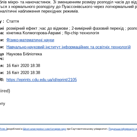
лів мікро- та наночастинок. Зі зменшенням розміру розподіл часів до від
ься з нормального розподілу до Пуассонівського через логнормальний р
налітичні наближення перехідних режимів.
 :
Стаття
ні
розмірний ефект ;час до відмови ; 2-вимірний фазовий перехід ; розпо
а:
кінетика Колмогорова-Аврамі ; flip-chip технологія
и:
Фізико-математичні науки
и:
Навчально-науковий інститут інформаційних та освітніх технологій
що
Наукова Бібліотека
є:
я:
16 Квіт 2020 18:38
и:
16 Квіт 2020 18:38
I:
https://eprints.cdu.edu.ua/id/eprint/2105
ired)
нту
rints 3
розробленої в
Школі електроніки і комп'ютерних наук
при Саутгемптонському університеті.
Подальша інформація і р