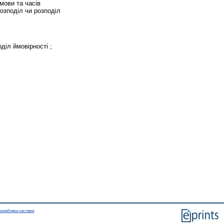
мови та часів
озподіл чи розподіл
діл ймовірності ;
озробники системи
.