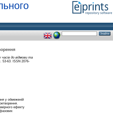
льного
ворення
 часів до відмови та
. 53-63. ISSN 2076-
ння у обмеженій
ретворення.
змірного ефекту
 фазових