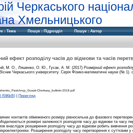
рій Черкаського націона
дана Хмельницького
к : Тема
Пошук : Підрозділ
Пошук : Автор
ний ефект розподілу часів до відмови та часів перет
ий, М. О.
,
Ляшенко, О. Ю.
,
Гусак, А. М.
(2017)
Розмірний ефект розподілу
Вісник Черкаського університету. Серія Фізико-математичні науки (№ 1). с
shenko_Pasichnyy_Gusak-Cherkasy_bulletin-2018.pdf
 (596kB)
|
Перегляд
аяних контактів обмеженого розміру рівносильна до фазового перетворе
 Моделюються розмірні залежності розподілів часу до відмови та часу пе
мов внаслідок розширення розподілу часу до відмови робить вивчення ро
кроелектроніки. Розширення розподілу часу перетворення є суттєвим у