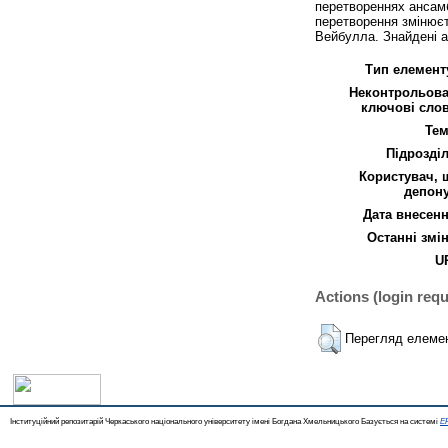
перетвореннях ансамб
перетворення змінюєт
Вейбулла. Знайдені а
Тип елементу
Неконтрольова
ключові слов
Тем
Підрозділ
Користувач, 
депону
Дата внесенн
Останні змін
UR
Actions (login requ
Перегляд елеме
Інституційний репозитарій Черкаського національного університету імені Богдана Хмельницького Базується на системі
EP