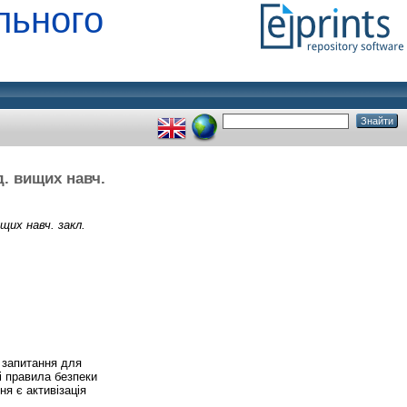
льного
д. вищих навч.
щих навч. закл.
, запитання для
і правила безпеки
ня є активізація