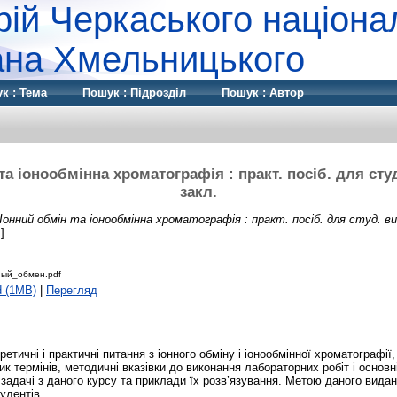
рій Черкаського націона
дана Хмельницького
к : Тема
Пошук : Підрозділ
Пошук : Автор
та іонообмінна хроматографія : практ. посіб. для сту
закл.
Іонний обмін та іонообмінна хроматографія : практ. посіб. для студ. ви
]
ый_обмен.pdf
d (1MB)
|
Перегляд
етичні і практичні питання з іонного обміну і іонообмінної хроматографії
к термінів, методичні вказівки до виконання лабораторних робіт і основн
 задачі з даного курсу та приклади їх розв’язування. Метою даного видан
удентів.