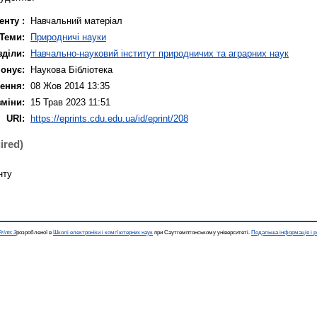
енту :
Навчальний матеріал
Теми:
Природничі науки
зділи:
Навчально-науковий інститут природничих та аграрних наук
онує:
Наукова Бібліотека
ення:
08 Жов 2014 13:35
зміни:
15 Трав 2023 11:51
URI:
https://eprints.cdu.edu.ua/id/eprint/208
ired)
нту
rints 3
розробленої в
Школі електроніки і комп'ютерних наук
при Саутгемптонському університеті.
Подальша інформація і р