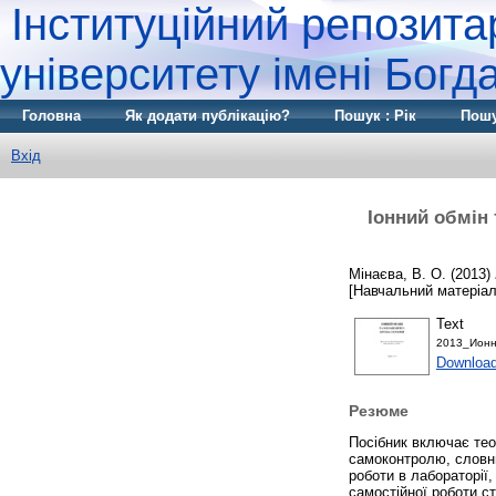
Інституційний репозита
університету імені Бог
Головна
Як додати публікацію?
Пошук : Рік
Пошу
Вхід
Іонний обмін 
Мінаєва, В. О.
(2013)
[Навчальний матеріал
Text
2013_Ионн
Downloa
Резюме
Посібник включає теор
самоконтролю, словни
роботи в лабораторії,
самостійної роботи ст