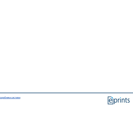
озробники системи
.