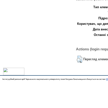
Тип елем
Підро
Користувач, що деп
Дата внес
Останні 
Actions (login requ
Перегляд елеме
Інституційний репозитарій Черкаського національного університету імені Богдана Хмельницького Базується на системі
EP