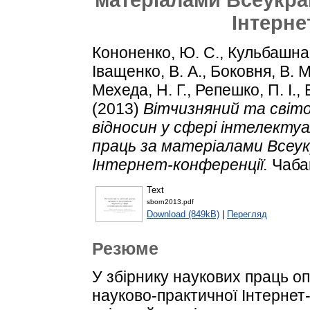
Інтерне
Кононенко, Ю. С.
,
Кульбашна,
Іващенко, В. А.
,
Боковня, В. М
Мехеда, Н. Г.
,
Репешко, П. І.
,
(2013)
Вітчизняний та світо
відносин у сфері інтелектуа
праць за матеріалами Всеук
Інтернет-конференції.
Чабан
Text
sborn2013.pdf
Download (849kB)
|
Перегляд
Резюме
У збірнику наукових праць о
науково-практичної Інтернет