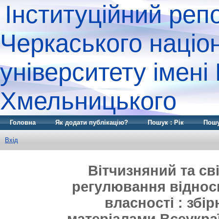
Інституційний реп
Черкаського націо
університету імені
Хмельницького
Головна
Як додати публікацію?
Пошук : Рік
Пошу
Вхід
Вітчизняний та св
регулювання відноси
власності : збі
матеріалами Всеукра