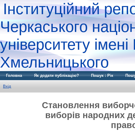
Інституційний реп
Черкаського націо
університету імені
Хмельницького
Головна
Як додати публікацію?
Пошук : Рік
Пошу
Вхід
Становлення виборч
виборів народних де
прав