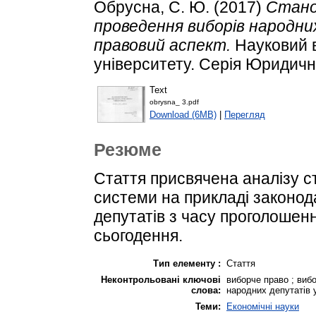
Обрусна, С. Ю.
(2017)
Стано
проведення виборів народни
правовий аспект.
Науковий в
університету. Серія Юридичні н
Text
obrysna_ 3.pdf
Download (6MB)
|
Перегляд
Резюме
Стаття присвячена аналізу с
системи на прикладі законо
депутатів з часу проголошен
сьогодення.
Тип елементу :
Стаття
Неконтрольовані ключові
виборче право ; виб
слова:
народних депутатів 
Теми:
Економічні науки